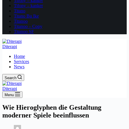
Tifony – kanker
Tifony – kanker
Titano
Titano Bu Ike
Titanoo
Titanoo – Copy
Titanoo SF
Diterapi
Home
Services
News
Search
Diterapi
Menu
Wie Hieroglyphen die Gestaltung
moderner Spiele beeinflussen