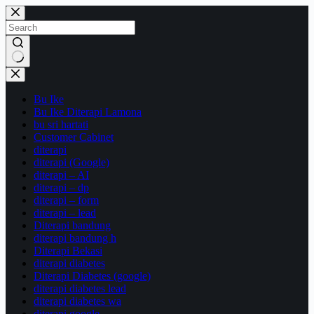
Skip
to
content
No
results
Bu Ike
Bu Ike Diterapi Lamona
bu sri hartati
Customer Cabinet
diterapi
diterapi (Google)
diterapi – AI
diterapi – dp
diterapi – form
diterapi – lead
Diterapi bandung
diterapi bandung h
Diterapi Bekasi
diterapi diabetes
Diterapi Diabetes (google)
diterapi diabetes lead
diterapi diabetes wa
diterapi google