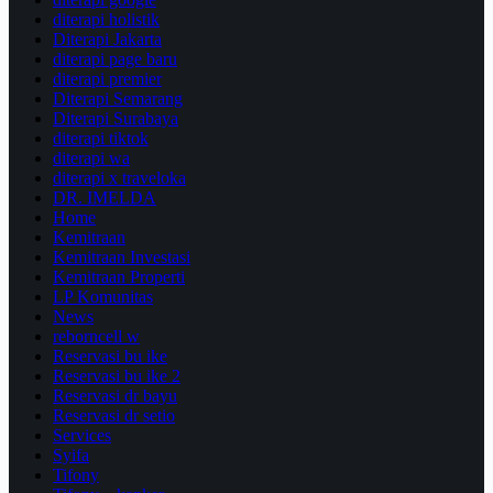
diterapi holistik
Diterapi Jakarta
diterapi page baru
diterapi premier
Diterapi Semarang
Diterapi Surabaya
diterapi tiktok
diterapi wa
diterapi x traveloka
DR. IMELDA
Home
Kemitraan
Kemitraan Investasi
Kemitraan Properti
LP Komunitas
News
reborncell w
Reservasi bu ike
Reservasi bu ike 2
Reservasi dr bayu
Reservasi dr setio
Services
Syifa
Tifony