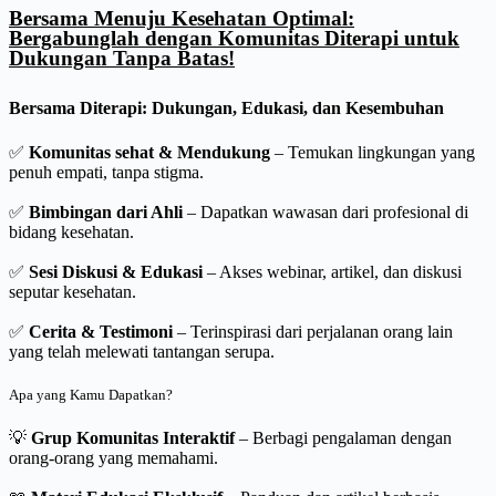
Bersama Menuju Kesehatan Optimal:
Bergabunglah dengan Komunitas Diterapi untuk
Dukungan Tanpa Batas!
Bersama Diterapi: Dukungan, Edukasi, dan Kesembuhan
✅
Komunitas
sehat & Mendukung
– Temukan lingkungan yang
penuh empati, tanpa stigma.
✅
Bimbingan dari Ahli
– Dapatkan wawasan dari profesional di
bidang kesehatan.
✅
Sesi Diskusi & Edukasi
– Akses webinar, artikel, dan diskusi
seputar kesehatan.
✅
Cerita & Testimoni
– Terinspirasi dari perjalanan orang lain
yang telah melewati tantangan serupa.
Apa yang Kamu Dapatkan?
💡
Grup Komunitas Interaktif
– Berbagi pengalaman dengan
orang-orang yang memahami.