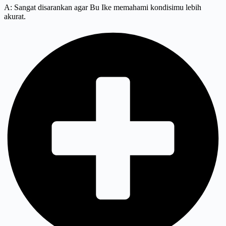
A: Sangat disarankan agar Bu Ike memahami kondisimu lebih
akurat.