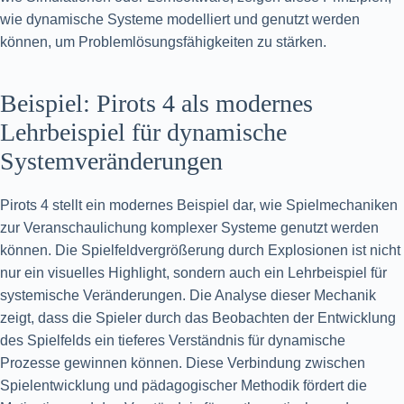
wie dynamische Systeme modelliert und genutzt werden
können, um Problemlösungsfähigkeiten zu stärken.
Beispiel: Pirots 4 als modernes
Lehrbeispiel für dynamische
Systemveränderungen
Pirots 4 stellt ein modernes Beispiel dar, wie Spielmechaniken
zur Veranschaulichung komplexer Systeme genutzt werden
können. Die Spielfeldvergrößerung durch Explosionen ist nicht
nur ein visuelles Highlight, sondern auch ein Lehrbeispiel für
systemische Veränderungen. Die Analyse dieser Mechanik
zeigt, dass die Spieler durch das Beobachten der Entwicklung
des Spielfelds ein tieferes Verständnis für dynamische
Prozesse gewinnen können. Diese Verbindung zwischen
Spielentwicklung und pädagogischer Methodik fördert die