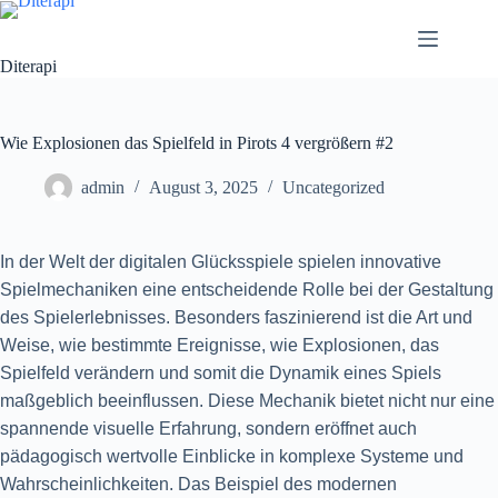
Diterapi
Wie Explosionen das Spielfeld in Pirots 4 vergrößern #2
admin
August 3, 2025
Uncategorized
In der Welt der digitalen Glücksspiele spielen innovative
Spielmechaniken eine entscheidende Rolle bei der Gestaltung
des Spielerlebnisses. Besonders faszinierend ist die Art und
Weise, wie bestimmte Ereignisse, wie Explosionen, das
Spielfeld verändern und somit die Dynamik eines Spiels
maßgeblich beeinflussen. Diese Mechanik bietet nicht nur eine
spannende visuelle Erfahrung, sondern eröffnet auch
pädagogisch wertvolle Einblicke in komplexe Systeme und
Wahrscheinlichkeiten. Das Beispiel des modernen