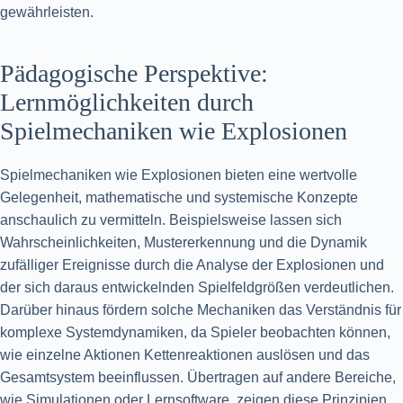
gewährleisten.
Pädagogische Perspektive:
Lernmöglichkeiten durch
Spielmechaniken wie Explosionen
Spielmechaniken wie Explosionen bieten eine wertvolle
Gelegenheit, mathematische und systemische Konzepte
anschaulich zu vermitteln. Beispielsweise lassen sich
Wahrscheinlichkeiten, Mustererkennung und die Dynamik
zufälliger Ereignisse durch die Analyse der Explosionen und
der sich daraus entwickelnden Spielfeldgrößen verdeutlichen.
Darüber hinaus fördern solche Mechaniken das Verständnis für
komplexe Systemdynamiken, da Spieler beobachten können,
wie einzelne Aktionen Kettenreaktionen auslösen und das
Gesamtsystem beeinflussen. Übertragen auf andere Bereiche,
wie Simulationen oder Lernsoftware, zeigen diese Prinzipien,