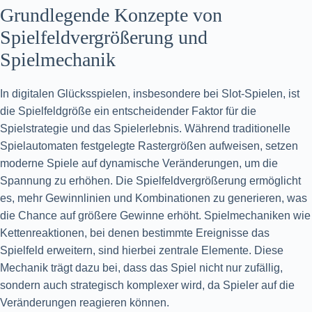
Grundlegende Konzepte von
Spielfeldvergrößerung und
Spielmechanik
In digitalen Glücksspielen, insbesondere bei Slot-Spielen, ist
die Spielfeldgröße ein entscheidender Faktor für die
Spielstrategie und das Spielerlebnis. Während traditionelle
Spielautomaten festgelegte Rastergrößen aufweisen, setzen
moderne Spiele auf dynamische Veränderungen, um die
Spannung zu erhöhen. Die Spielfeldvergrößerung ermöglicht
es, mehr Gewinnlinien und Kombinationen zu generieren, was
die Chance auf größere Gewinne erhöht. Spielmechaniken wie
Kettenreaktionen, bei denen bestimmte Ereignisse das
Spielfeld erweitern, sind hierbei zentrale Elemente. Diese
Mechanik trägt dazu bei, dass das Spiel nicht nur zufällig,
sondern auch strategisch komplexer wird, da Spieler auf die
Veränderungen reagieren können.