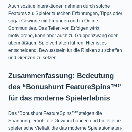
Auch soziale Interaktionen nehmen durch solche
Features zu. Spieler tauschen Erfahrungen, Tipps oder
sogar Gewinne mit Freunden und in Online-
Communities. Das Teilen von Erfolgen wirkt
motivierend, kann aber auch zu Gruppenzwang oder
übermäßigem Spielverhalten führen. Hier ist es
entscheidend, Bewusstsein für die Risiken zu schaffen
und Grenzen zu setzen.
Zusammenfassung: Bedeutung
des “Bonushunt FeatureSpins™”
für das moderne Spielerlebnis
Das “Bonushunt FeatureSpins™” steigert die
Spannung, erhöht die Gewinnchancen und bietet eine
spielerische Vielfalt, die das moderne Spielautomaten-