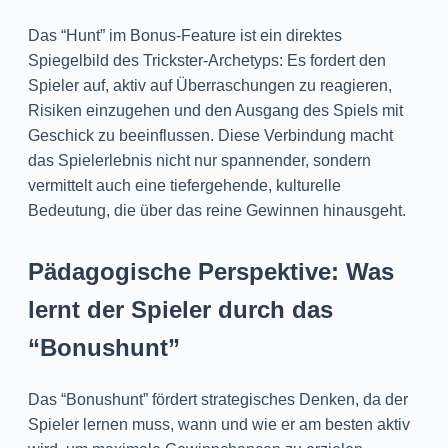
Das “Hunt” im Bonus-Feature ist ein direktes
Spiegelbild des Trickster-Archetyps: Es fordert den
Spieler auf, aktiv auf Überraschungen zu reagieren,
Risiken einzugehen und den Ausgang des Spiels mit
Geschick zu beeinflussen. Diese Verbindung macht
das Spielerlebnis nicht nur spannender, sondern
vermittelt auch eine tiefergehende, kulturelle
Bedeutung, die über das reine Gewinnen hinausgeht.
Pädagogische Perspektive: Was
lernt der Spieler durch das
“Bonushunt”
Das “Bonushunt” fördert strategisches Denken, da der
Spieler lernen muss, wann und wie er am besten aktiv