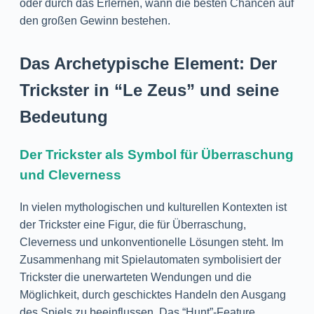
oder durch das Erlernen, wann die besten Chancen auf
den großen Gewinn bestehen.
Das Archetypische Element: Der
Trickster in “Le Zeus” und seine
Bedeutung
Der Trickster als Symbol für Überraschung
und Cleverness
In vielen mythologischen und kulturellen Kontexten ist
der Trickster eine Figur, die für Überraschung,
Cleverness und unkonventionelle Lösungen steht. Im
Zusammenhang mit Spielautomaten symbolisiert der
Trickster die unerwarteten Wendungen und die
Möglichkeit, durch geschicktes Handeln den Ausgang
des Spiels zu beeinflussen. Das “Hunt”-Feature