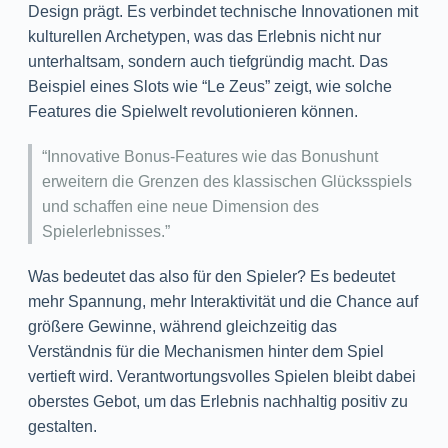
Design prägt. Es verbindet technische Innovationen mit
kulturellen Archetypen, was das Erlebnis nicht nur
unterhaltsam, sondern auch tiefgründig macht. Das
Beispiel eines Slots wie “Le Zeus” zeigt, wie solche
Features die Spielwelt revolutionieren können.
“Innovative Bonus-Features wie das Bonushunt
erweitern die Grenzen des klassischen Glücksspiels
und schaffen eine neue Dimension des
Spielerlebnisses.”
Was bedeutet das also für den Spieler? Es bedeutet
mehr Spannung, mehr Interaktivität und die Chance auf
größere Gewinne, während gleichzeitig das
Verständnis für die Mechanismen hinter dem Spiel
vertieft wird. Verantwortungsvolles Spielen bleibt dabei
oberstes Gebot, um das Erlebnis nachhaltig positiv zu
gestalten.