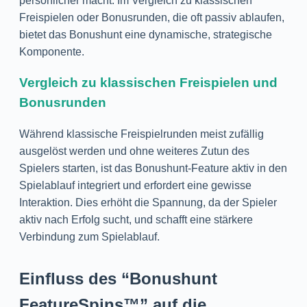
persönlicher macht. Im Vergleich zu klassischen
Freispielen oder Bonusrunden, die oft passiv ablaufen,
bietet das Bonushunt eine dynamische, strategische
Komponente.
Vergleich zu klassischen Freispielen und
Bonusrunden
Während klassische Freispielrunden meist zufällig
ausgelöst werden und ohne weiteres Zutun des
Spielers starten, ist das Bonushunt-Feature aktiv in den
Spielablauf integriert und erfordert eine gewisse
Interaktion. Dies erhöht die Spannung, da der Spieler
aktiv nach Erfolg sucht, und schafft eine stärkere
Verbindung zum Spielablauf.
Einfluss des “Bonushunt
FeatureSpins™” auf die