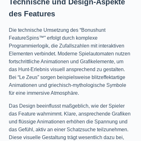
Technische und Design-Aspekte
des Features
Die technische Umsetzung des “Bonushunt
FeatureSpins™” erfolgt durch komplexe
Programmierlogik, die Zufallszahlen mit interaktiven
Elementen verbindet. Moderne Spielautomaten nutzen
fortschrittliche Animationen und Grafikelemente, um
das Hunt-Erlebnis visuell ansprechend zu gestalten.
Bei “Le Zeus” sorgen beispielsweise blitzeffektartige
Animationen und griechisch-mythologische Symbole
für eine immersive Atmosphäre.
Das Design beeinflusst maßgeblich, wie der Spieler
das Feature wahrnimmt. Klare, ansprechende Grafiken
und flüssige Animationen erhöhen die Spannung und
das Gefühl, aktiv an einer Schatzsuche teilzunehmen.
Diese visuelle Gestaltung trägt wesentlich dazu bei,