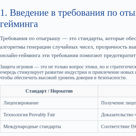
1. Введение в требования по от
гейминга
Требования по отыгрышу — это стандарты, которые обес
алгоритмы генерации случайных чисел, прозрачность в
онлайн-гейминга эти требования помогают предотвратит
Защита игроков — это не только вопрос этики, но и стратегичес
очередь стимулирует развитие индустрии и привлечение новых
чтобы обеспечить высокий уровень доверия и безопасности.
Стандарт / Норматив
Лицензирование
Получение лицен
Технология Provably Fair
Доказательство 
Международные стандарты
Соответствие I