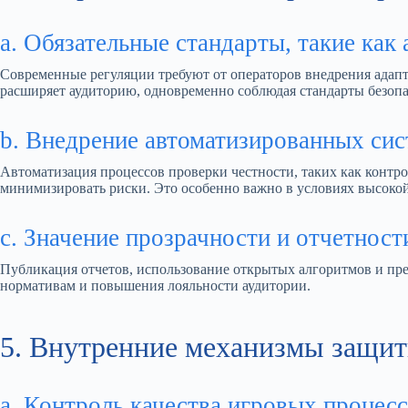
a. Обязательные стандарты, такие как
Современные регуляции требуют от операторов внедрения адапт
расширяет аудиторию, одновременно соблюдая стандарты безопа
b. Внедрение автоматизированных сис
Автоматизация процессов проверки честности, таких как контр
минимизировать риски. Это особенно важно в условиях высокой
c. Значение прозрачности и отчетност
Публикация отчетов, использование открытых алгоритмов и пре
нормативам и повышения лояльности аудитории.
5. Внутренние механизмы защит
a. Контроль качества игровых процес