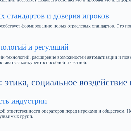
х стандартов и доверия игроков
обствует формированию новых отраслевых стандартов. Это помо
нологий и регуляций
йн-технологий, расширение возможностей автоматизации и пов
ставаться конкурентоспособной и честной.
 этика, социальное воздействие
сть индустрии
ой ответственности операторов перед игроками и обществом. Н
 уязвимых групп.