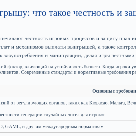
ыгрышу: что такое честность и з
печивают честность игровых процессов и защиту прав и
ыплат и механизмов выплаты выигрышей, а также контро
ь злоупотребления и манипуляции, делая игры честными
кий фактор, влияющий на устойчивость бизнеса. Когда игроки уве
 клиентов. Современные стандарты и нормативные требования р
Основные требова
зий от регулирующих органов, таких как Кюрасао, Мальта, Ве
честности генерации случайных чисел для игроков
SO, GAML, и другим международным нормативам