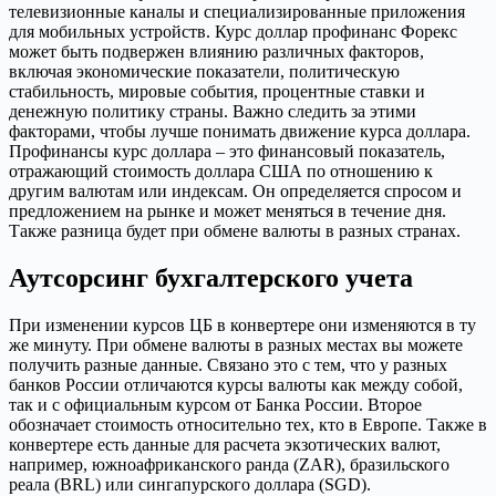
телевизионные каналы и специализированные приложения
для мобильных устройств. Курс доллар профинанс Форекс
может быть подвержен влиянию различных факторов,
включая экономические показатели, политическую
стабильность, мировые события, процентные ставки и
денежную политику страны. Важно следить за этими
факторами, чтобы лучше понимать движение курса доллара.
Профинансы курс доллара – это финансовый показатель,
отражающий стоимость доллара США по отношению к
другим валютам или индексам. Он определяется спросом и
предложением на рынке и может меняться в течение дня.
Также разница будет при обмене валюты в разных странах.
Аутсорсинг бухгалтерского учета
При изменении курсов ЦБ в конвертере они изменяются в ту
же минуту. При обмене валюты в разных местах вы можете
получить разные данные. Связано это с тем, что у разных
банков России отличаются курсы валюты как между собой,
так и с официальным курсом от Банка России. Второе
обозначает стоимость относительно тех, кто в Европе. Также в
конвертере есть данные для расчета экзотических валют,
например, южноафриканского ранда (ZAR), бразильского
реала (BRL) или сингапурского доллара (SGD).