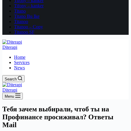
Tifony – kanker
Tifony – kanker
Titano
Titano Bu Ike
Titanoo
Titanoo – Copy
Titanoo SF
Diterapi
Home
Services
News
Search
Diterapi
Menu
Тебя зачем выбирали, чтоб ты на
Профинансе просиживал? Ответы
Mail