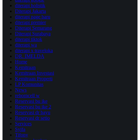
diterapi holistik
Diterapi Jakarta
diterapi page baru
diterapi premier
Diterapi Semarang
Diterapi Surabaya
diterapi tiktok
diterapi wa
diterapi x traveloka
DR. IMELDA
Home
Kemitraan
Kemitraan Investasi
Kemitraan Properti
LP Komunitas
News
reborncell w
Reservasi bu ike
Reservasi bu ike 2
Reservasi dr bayu
Reservasi dr setio
Services
Syifa
Tifony