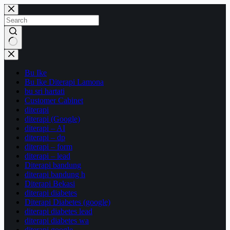
Skip
to
content
No
results
Bu Ike
Bu Ike Diterapi Lamona
bu sri hartati
Customer Cabinet
diterapi
diterapi (Google)
diterapi – AI
diterapi – dp
diterapi – form
diterapi – lead
Diterapi bandung
diterapi bandung h
Diterapi Bekasi
diterapi diabetes
Diterapi Diabetes (google)
diterapi diabetes lead
diterapi diabetes wa
diterapi google