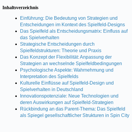
Inhaltsverzeichnis
Einführung: Die Bedeutung von Strategien und
Entscheidungen im Kontext des Spielfeld-Designs
Das Spielfeld als Entscheidungsmatrix: Einfluss auf
das Spielverhalten
Strategische Entscheidungen durch
Spielfeldstrukturen: Theorie und Praxis
Das Konzept der Flexibilität: Anpassung der
Strategien an wechselnde Spielfeldbedingungen
Psychologische Aspekte: Wahrnehmung und
Interpretation des Spielfelds
Kulturelle Einflüsse auf Spielfeld-Design und
Spielverhalten in Deutschland
Innovationspotenziale: Neue Technologien und
deren Auswirkungen auf Spielfeld-Strategien
Rückbindung an das Parent-Thema: Das Spielfeld
als Spiegel gesellschaftlicher Strukturen in Spin City