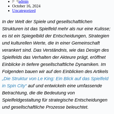
admin
October 16, 2024
Uncategorized
In der Welt der Spiele und gesellschaftlichen
Strukturen ist das Spielfeld mehr als nur eine Kulisse;
es ist ein Spiegelbild der Entscheidungen, Strategien
und kulturellen Werte, die in einer Gemeinschaft
verankert sind. Das Verständnis, wie das Design des
Spielfelds das Verhalten der Akteure prägt, eröffnet
Einblicke in tiefere gesellschaftliche Dynamiken. Im
Folgenden bauen wir auf den Einblicken des Artikels
„Die Struktur von Le King: Ein Blick auf das Spielfeld
in Spin City“
auf und entwickeln eine umfassende
Betrachtung, die die Bedeutung von
Spielfeldgestaltung für strategische Entscheidungen
und gesellschaftliche Prozesse beleuchtet.