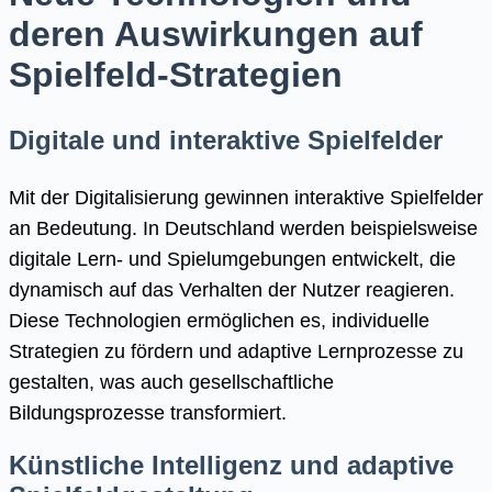
deren Auswirkungen auf
Spielfeld-Strategien
Digitale und interaktive Spielfelder
Mit der Digitalisierung gewinnen interaktive Spielfelder
an Bedeutung. In Deutschland werden beispielsweise
digitale Lern- und Spielumgebungen entwickelt, die
dynamisch auf das Verhalten der Nutzer reagieren.
Diese Technologien ermöglichen es, individuelle
Strategien zu fördern und adaptive Lernprozesse zu
gestalten, was auch gesellschaftliche
Bildungsprozesse transformiert.
Künstliche Intelligenz und adaptive