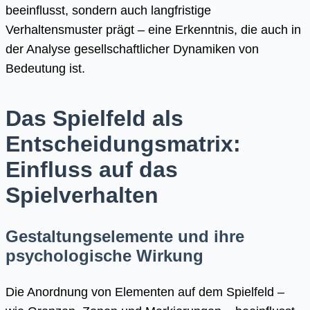
beeinflusst, sondern auch langfristige
Verhaltensmuster prägt – eine Erkenntnis, die auch in
der Analyse gesellschaftlicher Dynamiken von
Bedeutung ist.
Das Spielfeld als
Entscheidungsmatrix:
Einfluss auf das
Spielverhalten
Gestaltungselemente und ihre
psychologische Wirkung
Die Anordnung von Elementen auf dem Spielfeld –