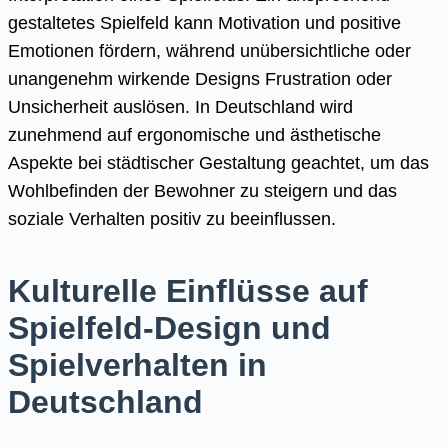
gestaltetes Spielfeld kann Motivation und positive
Emotionen fördern, während unübersichtliche oder
unangenehm wirkende Designs Frustration oder
Unsicherheit auslösen. In Deutschland wird
zunehmend auf ergonomische und ästhetische
Aspekte bei städtischer Gestaltung geachtet, um das
Wohlbefinden der Bewohner zu steigern und das
soziale Verhalten positiv zu beeinflussen.
Kulturelle Einflüsse auf
Spielfeld-Design und
Spielverhalten in
Deutschland