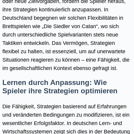
oder neue Zielvorgaben, fordern die Spieler heraus,
ihre Strategien kontinuierlich anzupassen. In
Deutschland begegnen wir solchen Flexibilitäten in
Brettspielen wie „Die Siedler von Catan“, wo sich
durch unterschiedliche Spielvarianten stets neue
Taktiken entwickeln. Das Vermögen, Strategien
flexibel zu halten, ist essenziell, um auf unerwartete
Situationen reagieren zu können – eine Fähigkeit, die
im gesellschaftlichen Kontext ebenso gefragt ist.
Lernen durch Anpassung: Wie
Spieler ihre Strategien optimieren
Die Fähigkeit, Strategien basierend auf Erfahrungen
und veränderten Bedingungen zu modifizieren, ist ein
wesentlicher Erfolgsfaktor. In deutschen Lern- und
Wirtschaftssystemen zeigt sich dies in der Bedeutung