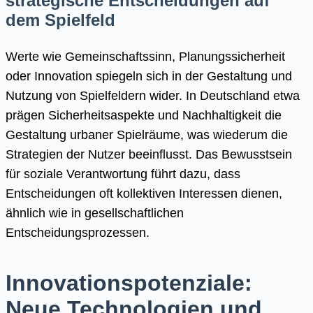
strategische Entscheidungen auf
dem Spielfeld
Werte wie Gemeinschaftssinn, Planungssicherheit
oder Innovation spiegeln sich in der Gestaltung und
Nutzung von Spielfeldern wider. In Deutschland etwa
prägen Sicherheitsaspekte und Nachhaltigkeit die
Gestaltung urbaner Spielräume, was wiederum die
Strategien der Nutzer beeinflusst. Das Bewusstsein
für soziale Verantwortung führt dazu, dass
Entscheidungen oft kollektiven Interessen dienen,
ähnlich wie in gesellschaftlichen
Entscheidungsprozessen.
Innovationspotenziale:
Neue Technologien und