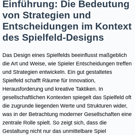
Einführung: Die Bedeutung
von Strategien und
Entscheidungen im Kontext
des Spielfeld-Designs
Das Design eines Spielfelds beeinflusst maßgeblich
die Art und Weise, wie Spieler Entscheidungen treffen
und Strategien entwickeln. Ein gut gestaltetes
Spielfeld schafft Räume für Innovation,
Herausforderung und kreative Taktiken. In
gesellschaftlichen Kontexten spiegelt das Spielfeld oft
die zugrunde liegenden Werte und Strukturen wider,
was in der Betrachtung moderner Gesellschaften eine
zentrale Rolle spielt. So zeigt sich, dass die
Gestaltung nicht nur das unmittelbare Spiel