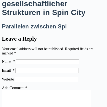
gesellschaftlicher
Strukturen in Spin City
Parallelen zwischen Spi
Leave a Reply
Your email address will not be published.
Required fields are
marked
*
Name
*
Email
*
Website
Add Comment
*