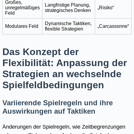
Großes,
Langfristige Planung,
unregelmäßiges
„Risiko“
strategisches Denken
Feld
Dynamische Taktiken,
Modulares Feld
„Carcassonne“
flexible Strategien
Das Konzept der
Flexibilität: Anpassung der
Strategien an wechselnde
Spielfeldbedingungen
Variierende Spielregeln und ihre
Auswirkungen auf Taktiken
Änderungen der Spielregeln, wie Zeitbegrenzungen