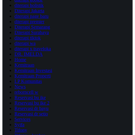
diterapi holistik
Diterapi Jakarta
diterapi page baru
diterapi premier
Diterapi Semarang
Diterapi Surabaya
diterapi tiktok
diterapi wa
diterapi x traveloka
DR. IMELDA
Home
Kemitraan
Kemitraan Investasi
Kemitraan Properti
LP Komunitas
News
reborncell w
Reservasi bu ike
Reservasi bu ike 2
Reservasi dr bayu
Reservasi dr setio
Services
Syifa
Tifony