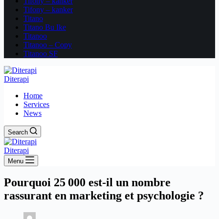
Tifony – kanker
Tifony – kanker
Titano
Titano Bu Ike
Titanoo
Titanoo – Copy
Titanoo SF
Diterapi
Home
Services
News
Search
Diterapi
Menu
Pourquoi 25 000 est-il un nombre
rassurant en marketing et psychologie ?