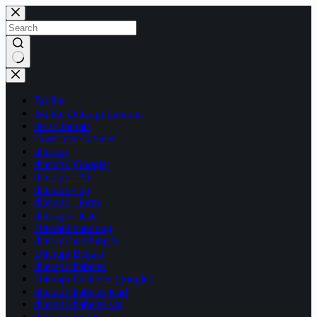
Skip
to
content
No
results
Bu Ike
Bu Ike Diterapi Lamona
bu sri hartati
Customer Cabinet
diterapi
diterapi (Google)
diterapi – AI
diterapi – dp
diterapi – form
diterapi – lead
Diterapi bandung
diterapi bandung h
Diterapi Bekasi
diterapi diabetes
Diterapi Diabetes (google)
diterapi diabetes lead
diterapi diabetes wa
diterapi google