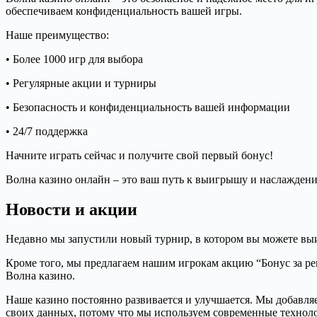
обеспечиваем конфиденциальность вашей игры.
Наше преимущество:
• Более 1000 игр для выбора
• Регулярные акции и турниры
• Безопасность и конфиденциальность вашей информации
• 24/7 поддержка
Начните играть сейчас и получите свой первый бонус!
Волна казино онлайн – это ваш путь к выигрышу и наслажден
Новости и акции
Недавно мы запустили новый турнир, в котором вы можете выи
Кроме того, мы предлагаем нашим игрокам акцию “Бонус за ре
Волна казино.
Наше казино постоянно развивается и улучшается. Мы добавля
своих данных, потому что мы используем современные технол