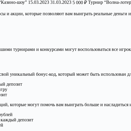
“Казино-шоу”
15.03.2023
31.03.2023
Турнир “Волна-лотер
5 000 ₽
урсы и акции, которые позволяют вам выиграть реальные деньги
 Нашими турнирами и конкурсами могут воспользоваться все игро
свой уникальный бонус-код, который может быть использован д
ый депозит
игру
озит
ций, которые могут помочь вам выиграть больше и насладиться 
рублей
 каждый депозит
ей