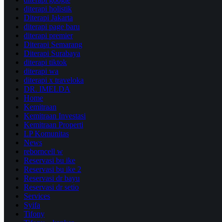
diterapi holistik
Diterapi Jakarta
diterapi page baru
diterapi premier
Diterapi Semarang
Diterapi Surabaya
diterapi tiktok
diterapi wa
diterapi x traveloka
DR. IMELDA
Home
Kemitraan
Kemitraan Investasi
Kemitraan Properti
LP Komunitas
News
reborncell w
Reservasi bu ike
Reservasi bu ike 2
Reservasi dr bayu
Reservasi dr setio
Services
Syifa
Tifony