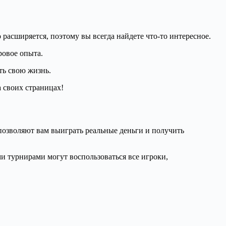
 расширяется, поэтому вы всегда найдете что-то интересное.
ровое опыта.
ть свою жизнь.
а своих страницах!
 позволяют вам выиграть реальные деньги и получить
и турнирами могут воспользоваться все игроки,