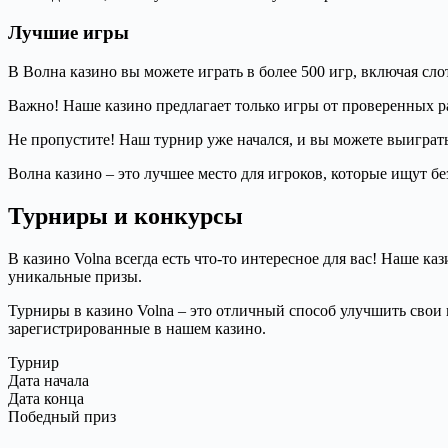
Лучшие игры
В Волна казино вы можете играть в более 500 игр, включая сло
Важно! Наше казино предлагает только игры от проверенных ра
Не пропустите! Наш турнир уже начался, и вы можете выиграт
Волна казино – это лучшее место для игроков, которые ищут б
Турниры и конкурсы
В казино Volna всегда есть что-то интересное для вас! Наше к
уникальные призы.
Турниры в казино Volna – это отличный способ улучшить свои
зарегистрированные в нашем казино.
Турнир
Дата начала
Дата конца
Победный приз