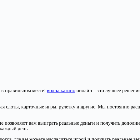
 в правильном месте!
волна казино
онлайн – это лучшее решение
ая слоты, карточные игры, рулетку и другие. Мы постоянно ра
рые позволяют вам выиграть реальные деньги и получить допол
 каждый день.
игроков, где вы можете насладиться игрой и получать реальные