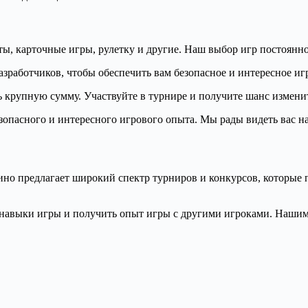
ты, карточные игры, рулетку и другие. Наш выбор игр постоянно
зработчиков, чтобы обеспечить вам безопасное и интересное иг
ь крупную сумму. Участвуйте в турнире и получите шанс измени
езопасного и интересного игрового опыта. Мы рады видеть вас н
азино предлагает широкий спектр турниров и конкурсов, которые
 навыки игры и получить опыт игры с другими игроками. Нашим