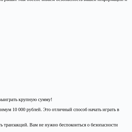
 выиграть крупную сумму!
имум 10 000 рублей. Это отличный способ начать играть в
ь транзакций. Вам не нужно беспокоиться о безопасности