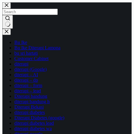
Skip
to
content
No
results
Bu Ike
Bu Ike Diterapi Lamona
bu sri hartati
Customer Cabinet
diterapi
diterapi (Google)
diterapi – AI
diterapi – dp
diterapi – form
diterapi – lead
Diterapi bandung
diterapi bandung h
Diterapi Bekasi
diterapi diabetes
Diterapi Diabetes (google)
diterapi diabetes lead
diterapi diabetes wa
diterapi google