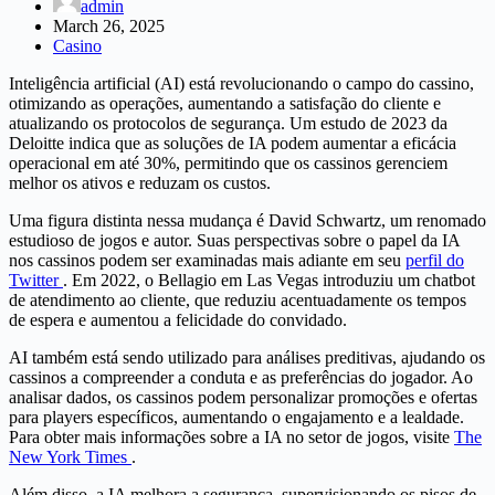
admin
March 26, 2025
Casino
Inteligência artificial (AI) está revolucionando o campo do cassino,
otimizando as operações, aumentando a satisfação do cliente e
atualizando os protocolos de segurança. Um estudo de 2023 da
Deloitte indica que as soluções de IA podem aumentar a eficácia
operacional em até 30%, permitindo que os cassinos gerenciem
melhor os ativos e reduzam os custos.
Uma figura distinta nessa mudança é David Schwartz, um renomado
estudioso de jogos e autor. Suas perspectivas sobre o papel da IA ​​
nos cassinos podem ser examinadas mais adiante em seu
perfil do
Twitter
. Em 2022, o Bellagio em Las Vegas introduziu um chatbot
de atendimento ao cliente, que reduziu acentuadamente os tempos
de espera e aumentou a felicidade do convidado.
AI também está sendo utilizado para análises preditivas, ajudando os
cassinos a compreender a conduta e as preferências do jogador. Ao
analisar dados, os cassinos podem personalizar promoções e ofertas
para players específicos, aumentando o engajamento e a lealdade.
Para obter mais informações sobre a IA no setor de jogos, visite
The
New York Times
.
Além disso, a IA melhora a segurança, supervisionando os pisos de