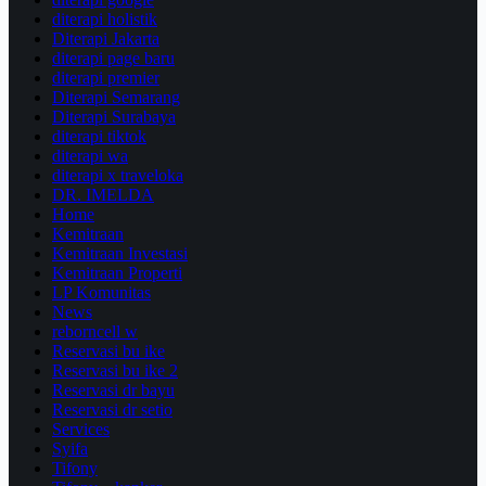
diterapi holistik
Diterapi Jakarta
diterapi page baru
diterapi premier
Diterapi Semarang
Diterapi Surabaya
diterapi tiktok
diterapi wa
diterapi x traveloka
DR. IMELDA
Home
Kemitraan
Kemitraan Investasi
Kemitraan Properti
LP Komunitas
News
reborncell w
Reservasi bu ike
Reservasi bu ike 2
Reservasi dr bayu
Reservasi dr setio
Services
Syifa
Tifony