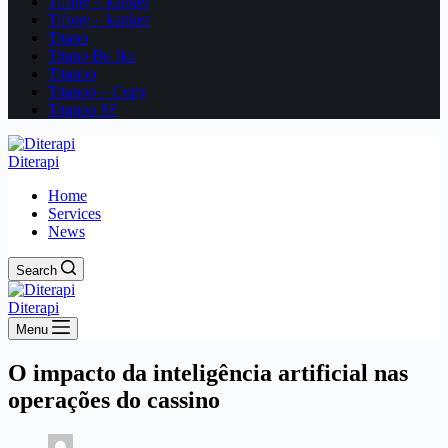
Tifony – kanker
Tifony – kanker
Titano
Titano Bu Ike
Titanoo
Titanoo – Copy
Titanoo SF
Diterapi
Home
Services
News
Search
Diterapi
Menu
O impacto da inteligência artificial nas
operações do cassino