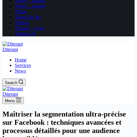
Tifony – kanker
Tifony – kanker
Titano
Titano Bu Ike
Titanoo
Titanoo – Copy
Titanoo SF
Diterapi
Home
Services
News
Search
Diterapi
Menu
Maîtriser la segmentation ultra-précise
sur Facebook : techniques avancées et
processus détaillés pour une audience