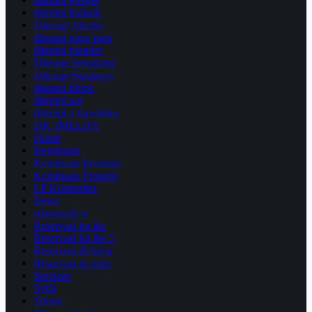
diterapi holistik
Diterapi Jakarta
diterapi page baru
diterapi premier
Diterapi Semarang
Diterapi Surabaya
diterapi tiktok
diterapi wa
diterapi x traveloka
DR. IMELDA
Home
Kemitraan
Kemitraan Investasi
Kemitraan Properti
LP Komunitas
News
reborncell w
Reservasi bu ike
Reservasi bu ike 2
Reservasi dr bayu
Reservasi dr setio
Services
Syifa
Tifony