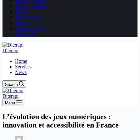
Tifony – kanker
Tifony – kanker
Titano
Titano Bu Ike
Titanoo
Titanoo – Copy
Titanoo SF
Diterapi
Home
Services
News
Search
Diterapi
Menu
L’évolution des jeux numériques :
innovation et accessibilité en France