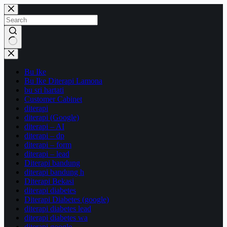
Skip
to
content
No
results
Bu Ike
Bu Ike Diterapi Lamona
bu sri hartati
Customer Cabinet
diterapi
diterapi (Google)
diterapi – AI
diterapi – dp
diterapi – form
diterapi – lead
Diterapi bandung
diterapi bandung h
Diterapi Bekasi
diterapi diabetes
Diterapi Diabetes (google)
diterapi diabetes lead
diterapi diabetes wa
diterapi google