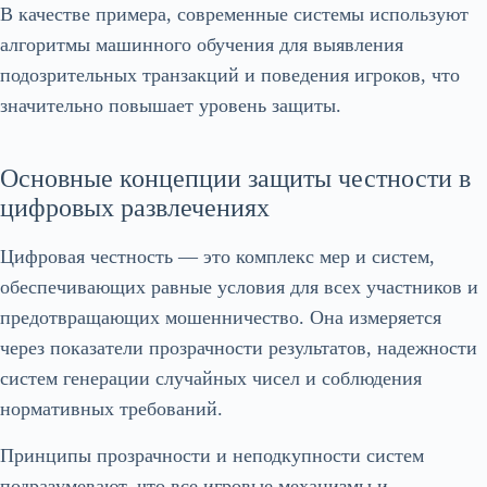
В качестве примера, современные системы используют
алгоритмы машинного обучения для выявления
подозрительных транзакций и поведения игроков, что
значительно повышает уровень защиты.
Основные концепции защиты честности в
цифровых развлечениях
Цифровая честность — это комплекс мер и систем,
обеспечивающих равные условия для всех участников и
предотвращающих мошенничество. Она измеряется
через показатели прозрачности результатов, надежности
систем генерации случайных чисел и соблюдения
нормативных требований.
Принципы прозрачности и неподкупности систем
подразумевают, что все игровые механизмы и