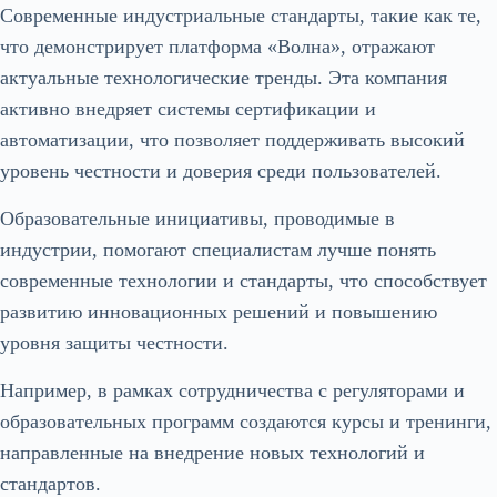
Современные индустриальные стандарты, такие как те,
что демонстрирует платформа «Волна», отражают
актуальные технологические тренды. Эта компания
активно внедряет системы сертификации и
автоматизации, что позволяет поддерживать высокий
уровень честности и доверия среди пользователей.
Образовательные инициативы, проводимые в
индустрии, помогают специалистам лучше понять
современные технологии и стандарты, что способствует
развитию инновационных решений и повышению
уровня защиты честности.
Например, в рамках сотрудничества с регуляторами и
образовательных программ создаются курсы и тренинги,
направленные на внедрение новых технологий и
стандартов.