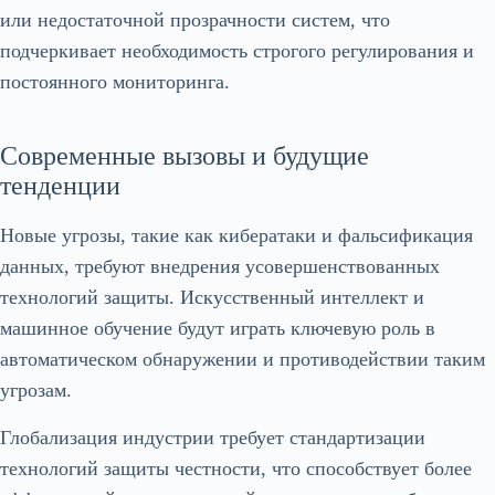
или недостаточной прозрачности систем, что
подчеркивает необходимость строгого регулирования и
постоянного мониторинга.
Современные вызовы и будущие
тенденции
Новые угрозы, такие как кибератаки и фальсификация
данных, требуют внедрения усовершенствованных
технологий защиты. Искусственный интеллект и
машинное обучение будут играть ключевую роль в
автоматическом обнаружении и противодействии таким
угрозам.
Глобализация индустрии требует стандартизации
технологий защиты честности, что способствует более