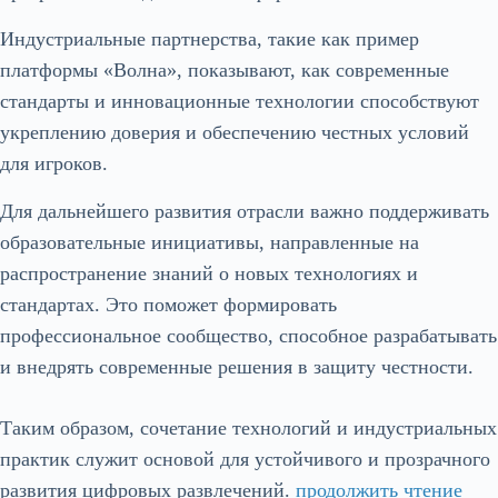
Индустриальные партнерства, такие как пример
платформы «Волна», показывают, как современные
стандарты и инновационные технологии способствуют
укреплению доверия и обеспечению честных условий
для игроков.
Для дальнейшего развития отрасли важно поддерживать
образовательные инициативы, направленные на
распространение знаний о новых технологиях и
стандартах. Это поможет формировать
профессиональное сообщество, способное разрабатывать
и внедрять современные решения в защиту честности.
Таким образом, сочетание технологий и индустриальных
практик служит основой для устойчивого и прозрачного
развития цифровых развлечений.
продолжить чтение