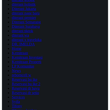
diterapi holistik
Diterapi Jakarta
diterapi page baru
diterapi premier
Diterapi Semarang
Diterapi Surabaya
diterapi tiktok
diterapi wa
diterapi x traveloka
DR. IMELDA
Home
Kemitraan
Kemitraan Investasi
Kemitraan Properti
LP Komunitas
News
reborncell w
Reservasi bu ike
Reservasi bu ike 2
Reservasi dr bayu
Reservasi dr setio
Services
Syifa
Tifony