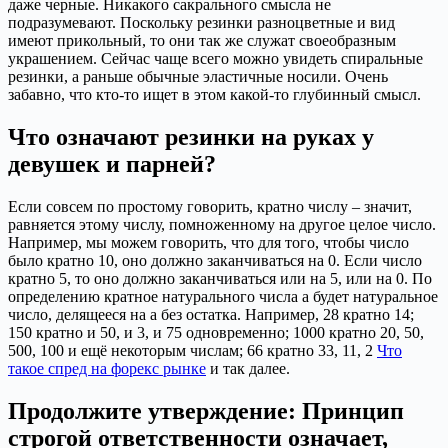
даже черные. Никакого сакрального смысла не
подразумевают. Поскольку резинки разноцветные и вид
имеют прикольный, то они так же служат своеобразным
украшением. Сейчас чаще всего можно увидеть спиральные
резинки, а раньше обычные эластичные носили. Очень
забавно, что кто-то ищет в этом какой-то глубинный смысл.
Что означают резинки на руках у
девушек и парней?
Если совсем по простому говорить, кратно числу – значит,
равняется этому числу, помноженному на другое целое число.
Например, мы можем говорить, что для того, чтобы число
было кратно 10, оно должно заканчиваться на 0. Если число
кратно 5, то оно должно заканчиваться или на 5, или на 0. По
определению кратное натурального числа а будет натуральное
число, делящееся на а без остатка. Например, 28 кратно 14;
150 кратно и 50, и 3, и 75 одновременно; 1000 кратно 20, 50,
500, 100 и ещё некоторым числам; 66 кратно 33, 11, 2
Что
такое спред на форекс рынке
и так далее.
Продолжите утверждение: Принцип
строгой ответственности означает,