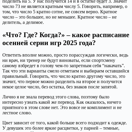
поделить на 5. У нас получится 14 и в остатке будет 3. Значит
число 73 не является кратным числу 5. Говорить, например, о
том, что число 5 кратно сотне, не совсем верно. Кратное
число – это большее, но не меньшее. Кратное число – не
делитель, а делимое.
«Что? Где? Когда?» – какое расписание
осенней серии игр 2025 года?
Ответить вполне можно, просто порассуждав логически, ведь
ни врач, ни тренер не будут виноваты, если спортсмену
самому взбредет в голову чем-то запретным себя “накачать”.
Так что эти варианты смело отметаем и выбираем оставшийся
правильный. Говорить, что число кратно другому число, это
значит, что первое можно разделить на второе и получится
некое целое число, без остатка, без знаков после запятой.
Лично я не знала перевод этого слова, поэтому было
интересно узнать какой же перевод. Как оказалось, ничего
приятного в этом слове нет. Это вовсе не комплимент и не
лестное слово.
Цвет зависит от того, какой больше всего подходит к одежде.
У девушек это более яркие расцветки, у парней – темные,