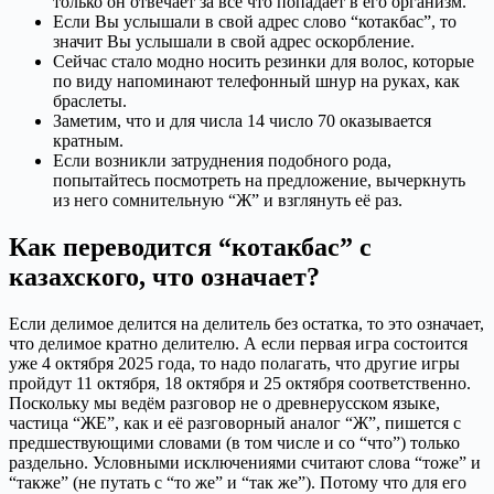
только он отвечает за всё что попадает в его организм.
Если Вы услышали в свой адрес слово “котакбас”, то
значит Вы услышали в свой адрес оскорбление.
Сейчас стало модно носить резинки для волос, которые
по виду напоминают телефонный шнур на руках, как
браслеты.
Заметим, что и для числа 14 число 70 оказывается
кратным.
Если возникли затруднения подобного рода,
попытайтесь посмотреть на предложение, вычеркнуть
из него сомнительную “Ж” и взглянуть её раз.
Как переводится “котакбас” с
казахского, что означает?
Если делимое делится на делитель без остатка, то это означает,
что делимое кратно делителю. А если первая игра состоится
уже 4 октября 2025 года, то надо полагать, что другие игры
пройдут 11 октября, 18 октября и 25 октября соответственно.
Поскольку мы ведём разговор не о древнерусском языке,
частица “ЖЕ”, как и её разговорный аналог “Ж”, пишется с
предшествующими словами (в том числе и со “что”) только
раздельно. Условными исключениями считают слова “тоже” и
“также” (не путать с “то же” и “так же”). Потому что для его