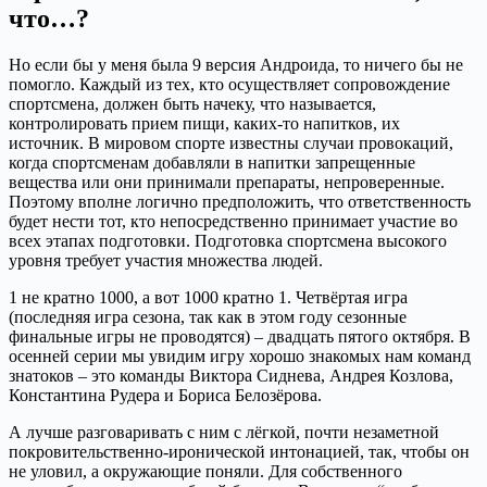
что…?
Но если бы у меня была 9 версия Андроида, то ничего бы не
помогло. Каждый из тех, кто осуществляет сопровождение
спортсмена, должен быть начеку, что называется,
контролировать прием пищи, каких-то напитков, их
источник. В мировом спорте известны случаи провокаций,
когда спортсменам добавляли в напитки запрещенные
вещества или они принимали препараты, непроверенные.
Поэтому вполне логично предположить, что ответственность
будет нести тот, кто непосредственно принимает участие во
всех этапах подготовки. Подготовка спортсмена высокого
уровня требует участия множества людей.
1 не кратно 1000, а вот 1000 кратно 1. Четвёртая игра
(последняя игра сезона, так как в этом году сезонные
финальные игры не проводятся) – двадцать пятого октября. В
осенней серии мы увидим игру хорошо знакомых нам команд
знатоков – это команды Виктора Сиднева, Андрея Козлова,
Константина Рудера и Бориса Белозёрова.
А лучше разговаривать с ним с лёгкой, почти незаметной
покровительственно-иронической интонацией, так, чтобы он
не уловил, а окружающие поняли. Для собственного