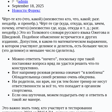
admin
September 18, 2025
Новости Форекс
Чёрт-те кто (что, какой) (неизвестно кто, что, какой; разг.
неодобр. и пренебр.). Чёрт-те где (куда, откуда, когда, зачем,
почему, отчего) (неизвестно где, куда, откуда и т. д.; разг.
неодобр.) Это из Толкового словаря русского языка Ожегова и
Шведовой. Подобное объяснение встречается и других
изданиях. Допустим, в каком-то математическом выражении,
в котором участвуют делимое и делитель, есть большее число
(это делимое) и меньшее число (делитель).
Можно ответить “ничего”, поскольку при такой
постановке вопроса вряд ли удастся решить что-то
конструктивно.
Вот например розовая резинка означает “я влюблена”
Обладательница синей резинки очень обидчива.
Ни родители, ни врач, ни уж тем более тренер не несут
ответственности за всё то, что попадает в организм
спортсмена.
Если она шуточная, можем подыграть ему и ответить в
такой же манере.
Это важно знать тому, кто участвует в тестировании