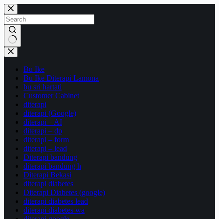
Skip
to
content
No
results
Bu Ike
Bu Ike Diterapi Lamona
bu sri hartati
Customer Cabinet
diterapi
diterapi (Google)
diterapi – AI
diterapi – dp
diterapi – form
diterapi – lead
Diterapi bandung
diterapi bandung h
Diterapi Bekasi
diterapi diabetes
Diterapi Diabetes (google)
diterapi diabetes lead
diterapi diabetes wa
diterapi google