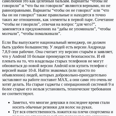
самолюбия это как целебный бальзам. Варианты “чтобы не
говорили” и “что бы ни говорили” являются верными, но не
равноправными. Варианты “чтобы он не говорил” или “что
бы он ни говорил” также правильные и находятся в точно
таких же отношениях, как элементы в первой паре. Сочетание
“чтобы не говорили”, отвечая на вопрос “для чего?”,
заменяется в предложениях на “дабы не упоминали”, “чтобы
молчали”, “чтобы помалкивали”.
Если Вы выпускаете национальный менеджер, он должен
быть удобен большинству. У людей есть версии Андроида
7,8,9 они рабочие. Она считает эту версию старьём и заявляет,
что у Android 10 больше преимуществ безопасности. И ей
плевать на то, что владельцы старых телефонов не могут
обновиться до новой версии Android или купить телефон с
версией выше 10-й. Найти знакомых (или просто по
объявлению) людей, которых добровольно-принудительно
заставляют на работе поставит МАХ, а они сами это очень не
хотят делать. На старые гаджеты с операционной системой 9 и
более старые его нельзя установить, технические требования
не соответствуют.
Заметил, что многие девушки в последнее время стали
носить обычные резинки для волос на руках.
Тут вся ответственность ложится на плечи спортсмена и