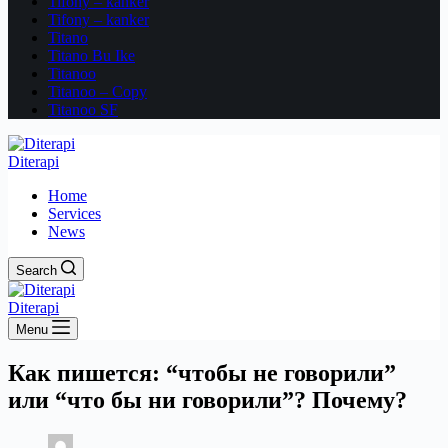
Tifony – kanker
Tifony – kanker
Titano
Titano Bu Ike
Titanoo
Titanoo – Copy
Titanoo SF
Diterapi
Home
Services
News
Search
Diterapi
Menu
Как пишется: “чтобы не говорили”
или “что бы ни говорили”? Почему?