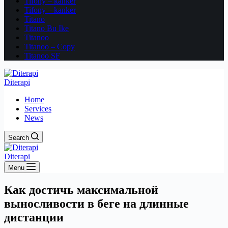
Tifony – kanker
Tifony – kanker
Titano
Titano Bu Ike
Titanoo
Titanoo – Copy
Titanoo SF
Diterapi
Home
Services
News
Search
Diterapi
Menu
Как достичь максимальной
выносливости в беге на длинные
дистанции