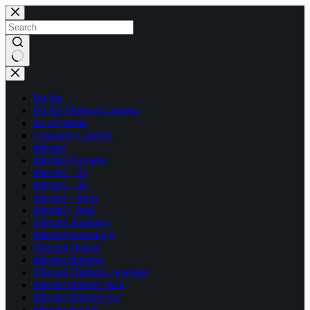
Skip
to
content
No
results
Bu Ike
Bu Ike Diterapi Lamona
bu sri hartati
Customer Cabinet
diterapi
diterapi (Google)
diterapi – AI
diterapi – dp
diterapi – form
diterapi – lead
Diterapi bandung
diterapi bandung h
Diterapi Bekasi
diterapi diabetes
Diterapi Diabetes (google)
diterapi diabetes lead
diterapi diabetes wa
diterapi google