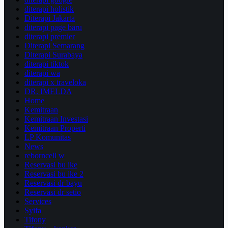
diterapi holistik
Diterapi Jakarta
diterapi page baru
diterapi premier
Diterapi Semarang
Diterapi Surabaya
diterapi tiktok
diterapi wa
diterapi x traveloka
DR. IMELDA
Home
Kemitraan
Kemitraan Investasi
Kemitraan Properti
LP Komunitas
News
reborncell w
Reservasi bu ike
Reservasi bu ike 2
Reservasi dr bayu
Reservasi dr setio
Services
Syifa
Tifony