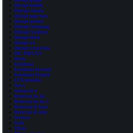
diterapi holistik
Diterapi Jakarta
diterapi page baru
diterapi premier
Diterapi Semarang
Diterapi Surabaya
diterapi tiktok
diterapi wa
diterapi x traveloka
DR. IMELDA
Home
Kemitraan
Kemitraan Investasi
Kemitraan Properti
LP Komunitas
News
reborncell w
Reservasi bu ike
Reservasi bu ike 2
Reservasi dr bayu
Reservasi dr setio
Services
Syifa
Tifony