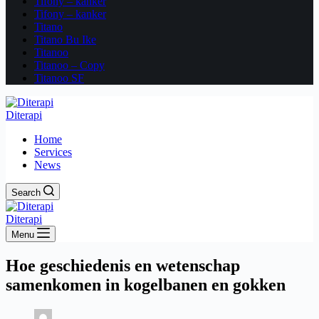
Tifony – kanker
Tifony – kanker
Titano
Titano Bu Ike
Titanoo
Titanoo – Copy
Titanoo SF
Diterapi
Home
Services
News
Search
Diterapi
Menu
Hoe geschiedenis en wetenschap
samenkomen in kogelbanen en gokken