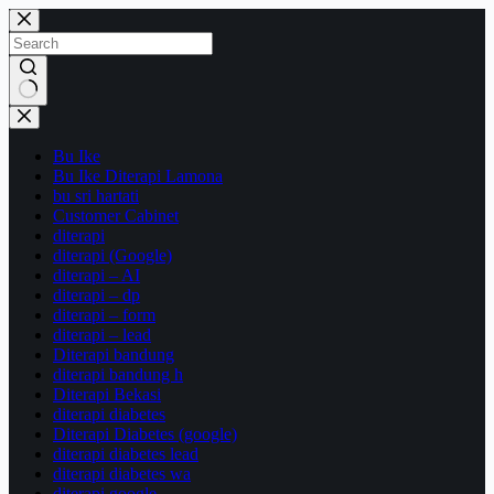
Skip
to
content
No
results
Bu Ike
Bu Ike Diterapi Lamona
bu sri hartati
Customer Cabinet
diterapi
diterapi (Google)
diterapi – AI
diterapi – dp
diterapi – form
diterapi – lead
Diterapi bandung
diterapi bandung h
Diterapi Bekasi
diterapi diabetes
Diterapi Diabetes (google)
diterapi diabetes lead
diterapi diabetes wa
diterapi google