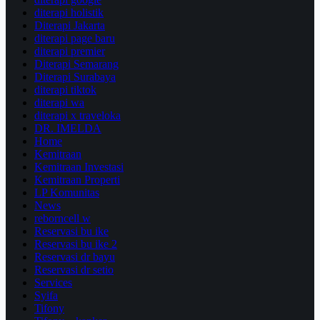
diterapi holistik
Diterapi Jakarta
diterapi page baru
diterapi premier
Diterapi Semarang
Diterapi Surabaya
diterapi tiktok
diterapi wa
diterapi x traveloka
DR. IMELDA
Home
Kemitraan
Kemitraan Investasi
Kemitraan Properti
LP Komunitas
News
reborncell w
Reservasi bu ike
Reservasi bu ike 2
Reservasi dr bayu
Reservasi dr setio
Services
Syifa
Tifony