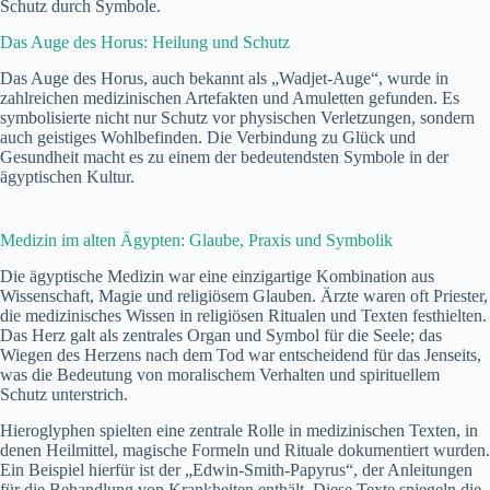
Schutz durch Symbole.
Das Auge des Horus: Heilung und Schutz
Das Auge des Horus, auch bekannt als „Wadjet-Auge“, wurde in
zahlreichen medizinischen Artefakten und Amuletten gefunden. Es
symbolisierte nicht nur Schutz vor physischen Verletzungen, sondern
auch geistiges Wohlbefinden. Die Verbindung zu Glück und
Gesundheit macht es zu einem der bedeutendsten Symbole in der
ägyptischen Kultur.
Medizin im alten Ägypten: Glaube, Praxis und Symbolik
Die ägyptische Medizin war eine einzigartige Kombination aus
Wissenschaft, Magie und religiösem Glauben. Ärzte waren oft Priester,
die medizinisches Wissen in religiösen Ritualen und Texten festhielten.
Das Herz galt als zentrales Organ und Symbol für die Seele; das
Wiegen des Herzens nach dem Tod war entscheidend für das Jenseits,
was die Bedeutung von moralischem Verhalten und spirituellem
Schutz unterstrich.
Hieroglyphen spielten eine zentrale Rolle in medizinischen Texten, in
denen Heilmittel, magische Formeln und Rituale dokumentiert wurden.
Ein Beispiel hierfür ist der „Edwin-Smith-Papyrus“, der Anleitungen
für die Behandlung von Krankheiten enthält. Diese Texte spiegeln die