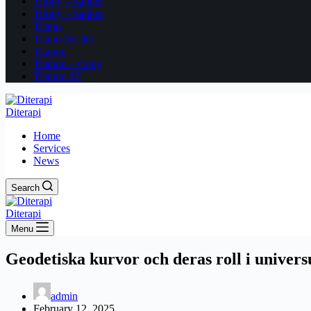
Tifony – kanker
Tifony – kanker
Titano
Titano Bu Ike
Titanoo
Titanoo – Copy
Titanoo SF
Diterapi
Home
Services
News
Search
Diterapi
Menu
Geodetiska kurvor och deras roll i univer
admin
February 12, 2025