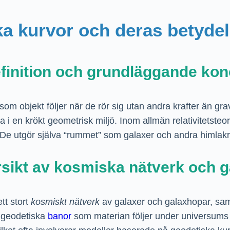
ska kurvor och deras betyde
finition och grundläggande kon
 som objekt följer när de rör sig utan andra krafter än gra
 i en krökt geometrisk miljö. Inom allmän relativitetsteor
. De utgör själva “rummet” som galaxer och andra himlakro
sikt av kosmiska nätverk och g
t stort
kosmiskt nätverk
av galaxer och galaxhopar, s
e geodetiska
banor
som materian följer under universums