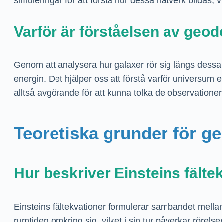
simuleringar för att förstå hur dessa nätverk bildas, 
Varför är förståelsen av geod
Genom att analysera hur galaxer rör sig längs dessa
energin. Det hjälper oss att förstå varför universum 
alltså avgörande för att kunna tolka de observatione
Teoretiska grunder för geo
Hur beskriver Einsteins fält
Einsteins fältekvationer formulerar sambandet mellan
rumtiden omkring sig, vilket i sin tur påverkar rörels