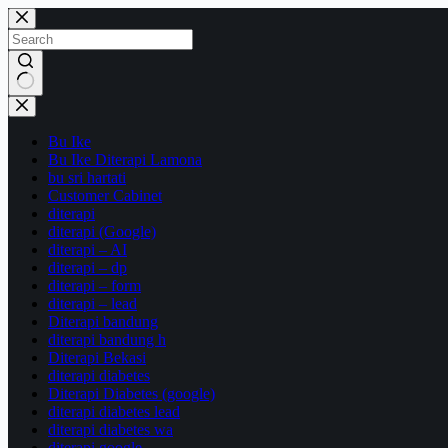
Skip
to
content
No
results
Bu Ike
Bu Ike Diterapi Lamona
bu sri hartati
Customer Cabinet
diterapi
diterapi (Google)
diterapi – AI
diterapi – dp
diterapi – form
diterapi – lead
Diterapi bandung
diterapi bandung h
Diterapi Bekasi
diterapi diabetes
Diterapi Diabetes (google)
diterapi diabetes lead
diterapi diabetes wa
diterapi google