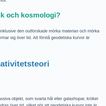
vor.
sik och kosmologi?
, inklusive den outforskade mörka materian och mörka
mar sig över tid. Att förstå geodetiska kurvor är
ativitetsteori
ssiva objekt, som svarta hål eller galaxhopar, kröker
as över tid, vilket gör att geodetiska kurvor inte är