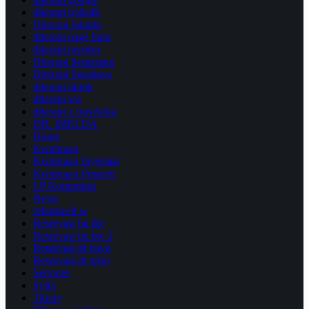
diterapi holistik
Diterapi Jakarta
diterapi page baru
diterapi premier
Diterapi Semarang
Diterapi Surabaya
diterapi tiktok
diterapi wa
diterapi x traveloka
DR. IMELDA
Home
Kemitraan
Kemitraan Investasi
Kemitraan Properti
LP Komunitas
News
reborncell w
Reservasi bu ike
Reservasi bu ike 2
Reservasi dr bayu
Reservasi dr setio
Services
Syifa
Tifony