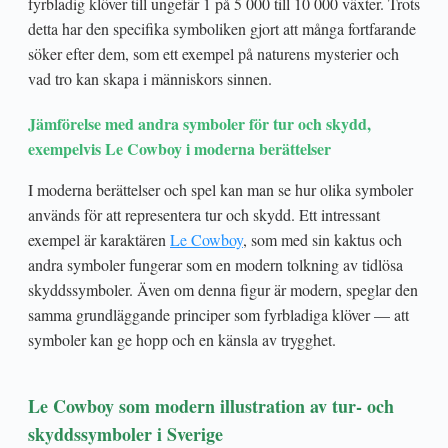
fyrbladig klöver till ungefär 1 på 5 000 till 10 000 växter. Trots
detta har den specifika symboliken gjort att många fortfarande
söker efter dem, som ett exempel på naturens mysterier och
vad tro kan skapa i människors sinnen.
Jämförelse med andra symboler för tur och skydd,
exempelvis Le Cowboy i moderna berättelser
I moderna berättelser och spel kan man se hur olika symboler
används för att representera tur och skydd. Ett intressant
exempel är karaktären
Le Cowboy
, som med sin kaktus och
andra symboler fungerar som en modern tolkning av tidlösa
skyddssymboler. Även om denna figur är modern, speglar den
samma grundläggande principer som fyrbladiga klöver — att
symboler kan ge hopp och en känsla av trygghet.
Le Cowboy som modern illustration av tur- och
skyddssymboler i Sverige