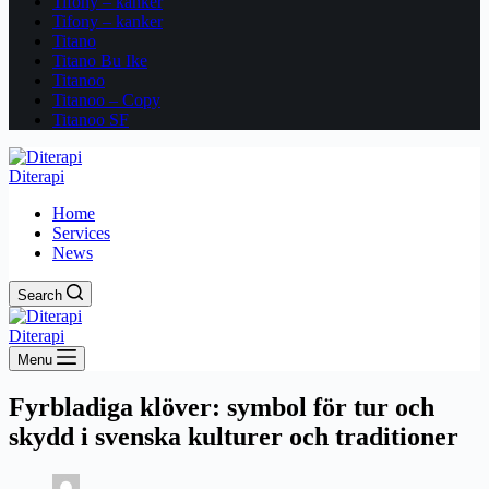
Tifony – kanker
Tifony – kanker
Titano
Titano Bu Ike
Titanoo
Titanoo – Copy
Titanoo SF
Diterapi
Home
Services
News
Search
Diterapi
Menu
Fyrbladiga klöver: symbol för tur och
skydd i svenska kulturer och traditioner