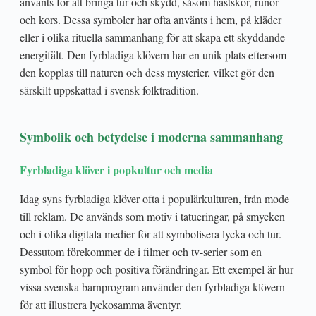
använts för att bringa tur och skydd, såsom hästskor, runor
och kors. Dessa symboler har ofta använts i hem, på kläder
eller i olika rituella sammanhang för att skapa ett skyddande
energifält. Den fyrbladiga klövern har en unik plats eftersom
den kopplas till naturen och dess mysterier, vilket gör den
särskilt uppskattad i svensk folktradition.
Symbolik och betydelse i moderna sammanhang
Fyrbladiga klöver i popkultur och media
Idag syns fyrbladiga klöver ofta i populärkulturen, från mode
till reklam. De används som motiv i tatueringar, på smycken
och i olika digitala medier för att symbolisera lycka och tur.
Dessutom förekommer de i filmer och tv-serier som en
symbol för hopp och positiva förändringar. Ett exempel är hur
vissa svenska barnprogram använder den fyrbladiga klövern
för att illustrera lyckosamma äventyr.