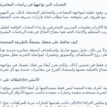
التحديات التي تواجهها في رياضات المغامرة
دني وقوة عقلية لمواجهة المصاعب والمخاطر المحتملة. لذلك، من المهم
لالتزام بتعليمات المدربين المحترفين وارتداء المعدات الواقية لتقليل
كيف تحافظ على شغفك مشتعلًا بالطريقة الصحيحة
لاً من ذلك، حاول تنويع تجاربك واستكشاف أنشطة مغامرة جديدة. هذا
د فقط في تحسين أدائك، ولكنه يعزز أيضًا من ثقتك بنفسك في مواجهة
إطلالة على 1xBet الأصلي
يعتبر موقع 1xBet الأصلي منصة شاملة لمحبي المغامرة والرياضة، حيث يوفر باقة واسعة من الخدمات التي تجمع بين الرهانات الرياضية والتجارب الترفيهية. تُعرف هذه المنصة ليس فقط بمصداقيتها بل أيضًا
إلى جانب تقديمها لخيارات مرنة للمراهنات، تتيح 1xBet تجربة آمنة ومسؤولة للمستخدمين، وتضمن أن يتمكن الجميع من الاستمتاع بالأنشطة الرياضية المتنوعة بشكل يحفّز الحماس والإثارة. الموقع يعكس التزامًا