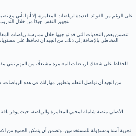
على الرغم من الفوائد العديدة لرياضات المغامرة، إلا أنها تأتي مع 
تجهيز النفس جيدًا من خلال التدريب والالتزام بقواعد السلامة. على المشاركين أن يكونوا مستعدين للتعامل مع ظروف غير متوقعة، مما يتطلب اتخاذ قرارات سريعة تحت الضغط.
تتضمن بعض التحديات التي قد تواجهها خلال ممارسة رياضات المغامرة 
المخاطر. بالإضافة إلى ذلك، من الجيد أن تحافظ على مستويات لياقتك البدنية لضمان التحمل والتحرك بسهولة في مواقف حادة. التدريب المنتظم والإعداد الجيد هما مفتاح النجاح في هذه الرياضات المثيرة.
للحفاظ على شغفك لرياضات المغامرة مشتعلًا، من المهم تبني مقا
من الجيد أن تواصل التعلم وتطوير مهاراتك في هذه الرياضات،