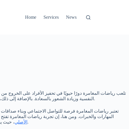
Home
Services
News
تلعب رياضات المغامرة دورًا حيويًا في تحفيز الأفراد على الخروج من 
النفسية وزيادة الشعور بالسعادة. بالإضافة إلى ذلك، يمكن أن تساهم في تحسين القدرات البدنية والعقلية وتعزيز الثقة بالنفس، حيث يُطلب من المشاركين اتخاذ قرارات سريعة في مواقف صعبة.
تعتبر رياضات المغامرة فرصة للتواصل الاجتماعي وبناء صداقات ج
المهارات والخبرات. ومن هنا، إن تجربة رياضات المغامرة تفتح
، حيث يقدم الموقع منصة آمنة ومشوقة لزيادة شغفك بالتحديات.
1xBet الأصلي