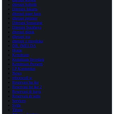
diterapi holistik
Diterapi Jakarta
diterapi page baru
diterapi premier
Diterapi Semarang
Diterapi Surabaya
diterapi tiktok
diterapi wa
diterapi x traveloka
DR. IMELDA
Home
Kemitraan
Kemitraan Investasi
Kemitraan Properti
LP Komunitas
News
reborncell w
Reservasi bu ike
Reservasi bu ike 2
Reservasi dr bayu
Reservasi dr setio
Services
Syifa
Tifony