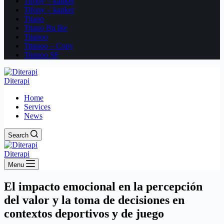
Tifony – kanker
Tifony – kanker
Titano
Titano Bu Ike
Titanoo
Titanoo – Copy
Titanoo SF
Diterapi
Home
Services
News
Search
Diterapi
Menu
El impacto emocional en la percepción
del valor y la toma de decisiones en
contextos deportivos y de juego