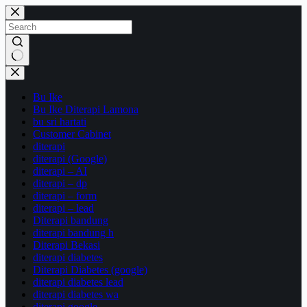
Skip
to
content
No
results
Bu Ike
Bu Ike Diterapi Lamona
bu sri hartati
Customer Cabinet
diterapi
diterapi (Google)
diterapi – AI
diterapi – dp
diterapi – form
diterapi – lead
Diterapi bandung
diterapi bandung h
Diterapi Bekasi
diterapi diabetes
Diterapi Diabetes (google)
diterapi diabetes lead
diterapi diabetes wa
diterapi google