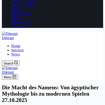
Tifony – kanker
Tifony – kanker
Titano
Titano Bu Ike
Titanoo
Titanoo – Copy
Titanoo SF
Diterapi
Home
Services
News
Search
Diterapi
Menu
Die Macht des Namens: Von ägyptischer
Mythologie bis zu modernen Spielen
27.10.2025