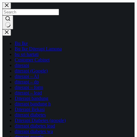
Skip
to
content
No
results
Bu Ike
Bu Ike Diterapi Lamona
bu sri hartati
Customer Cabinet
diterapi
diterapi (Google)
diterapi – AI
diterapi – dp
diterapi – form
diterapi – lead
Diterapi bandung
diterapi bandung h
Diterapi Bekasi
diterapi diabetes
Diterapi Diabetes (google)
diterapi diabetes lead
diterapi diabetes wa
diterapi google