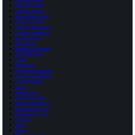
diterapi holistik
Diterapi Jakarta
diterapi page baru
diterapi premier
Diterapi Semarang
Diterapi Surabaya
diterapi tiktok
diterapi wa
diterapi x traveloka
DR. IMELDA
Home
Kemitraan
Kemitraan Investasi
Kemitraan Properti
LP Komunitas
News
reborncell w
Reservasi bu ike
Reservasi bu ike 2
Reservasi dr bayu
Reservasi dr setio
Services
Syifa
Tifony