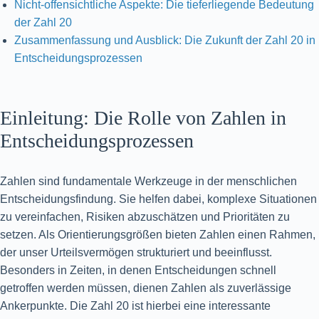
Nicht-offensichtliche Aspekte: Die tieferliegende Bedeutung
der Zahl 20
Zusammenfassung und Ausblick: Die Zukunft der Zahl 20 in
Entscheidungsprozessen
Einleitung: Die Rolle von Zahlen in
Entscheidungsprozessen
Zahlen sind fundamentale Werkzeuge in der menschlichen
Entscheidungsfindung. Sie helfen dabei, komplexe Situationen
zu vereinfachen, Risiken abzuschätzen und Prioritäten zu
setzen. Als Orientierungsgrößen bieten Zahlen einen Rahmen,
der unser Urteilsvermögen strukturiert und beeinflusst.
Besonders in Zeiten, in denen Entscheidungen schnell
getroffen werden müssen, dienen Zahlen als zuverlässige
Ankerpunkte. Die Zahl 20 ist hierbei eine interessante