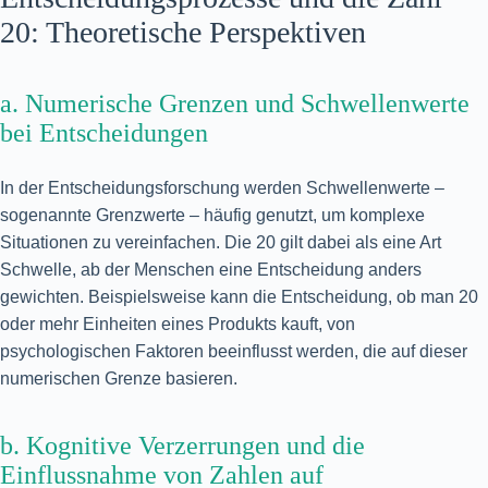
20: Theoretische Perspektiven
a. Numerische Grenzen und Schwellenwerte
bei Entscheidungen
In der Entscheidungsforschung werden Schwellenwerte –
sogenannte Grenzwerte – häufig genutzt, um komplexe
Situationen zu vereinfachen. Die 20 gilt dabei als eine Art
Schwelle, ab der Menschen eine Entscheidung anders
gewichten. Beispielsweise kann die Entscheidung, ob man 20
oder mehr Einheiten eines Produkts kauft, von
psychologischen Faktoren beeinflusst werden, die auf dieser
numerischen Grenze basieren.
b. Kognitive Verzerrungen und die
Einflussnahme von Zahlen auf