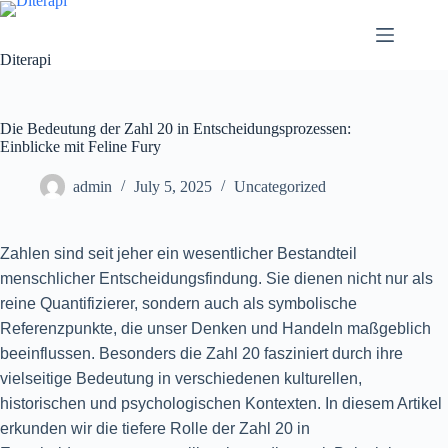
Diterapi
Die Bedeutung der Zahl 20 in Entscheidungsprozessen:
Einblicke mit Feline Fury
admin
July 5, 2025
Uncategorized
Zahlen sind seit jeher ein wesentlicher Bestandteil
menschlicher Entscheidungsfindung. Sie dienen nicht nur als
reine Quantifizierer, sondern auch als symbolische
Referenzpunkte, die unser Denken und Handeln maßgeblich
beeinflussen. Besonders die Zahl 20 fasziniert durch ihre
vielseitige Bedeutung in verschiedenen kulturellen,
historischen und psychologischen Kontexten. In diesem Artikel
erkunden wir die tiefere Rolle der Zahl 20 in