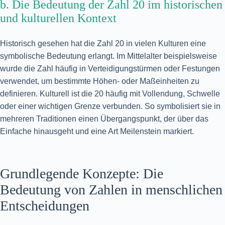
b. Die Bedeutung der Zahl 20 im historischen
und kulturellen Kontext
Historisch gesehen hat die Zahl 20 in vielen Kulturen eine
symbolische Bedeutung erlangt. Im Mittelalter beispielsweise
wurde die Zahl häufig in Verteidigungstürmen oder Festungen
verwendet, um bestimmte Höhen- oder Maßeinheiten zu
definieren. Kulturell ist die 20 häufig mit Vollendung, Schwelle
oder einer wichtigen Grenze verbunden. So symbolisiert sie in
mehreren Traditionen einen Übergangspunkt, der über das
Einfache hinausgeht und eine Art Meilenstein markiert.
Grundlegende Konzepte: Die
Bedeutung von Zahlen in menschlichen
Entscheidungen