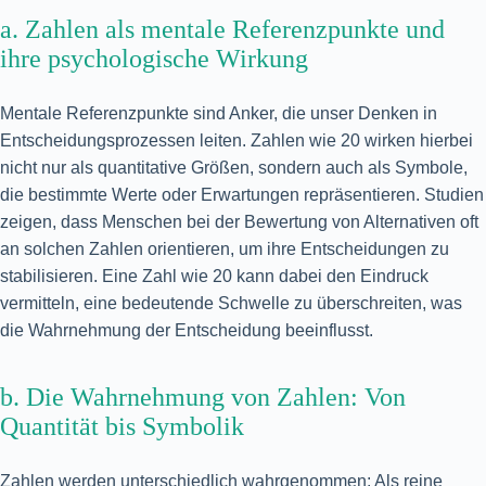
a. Zahlen als mentale Referenzpunkte und
ihre psychologische Wirkung
Mentale Referenzpunkte sind Anker, die unser Denken in
Entscheidungsprozessen leiten. Zahlen wie 20 wirken hierbei
nicht nur als quantitative Größen, sondern auch als Symbole,
die bestimmte Werte oder Erwartungen repräsentieren. Studien
zeigen, dass Menschen bei der Bewertung von Alternativen oft
an solchen Zahlen orientieren, um ihre Entscheidungen zu
stabilisieren. Eine Zahl wie 20 kann dabei den Eindruck
vermitteln, eine bedeutende Schwelle zu überschreiten, was
die Wahrnehmung der Entscheidung beeinflusst.
b. Die Wahrnehmung von Zahlen: Von
Quantität bis Symbolik
Zahlen werden unterschiedlich wahrgenommen: Als reine