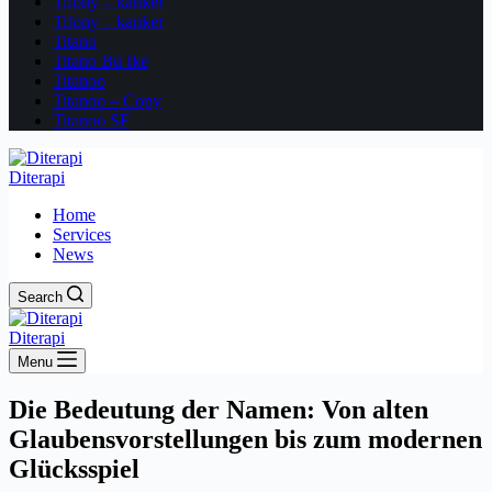
Tifony – kanker
Tifony – kanker
Titano
Titano Bu Ike
Titanoo
Titanoo – Copy
Titanoo SF
Diterapi
Home
Services
News
Search
Diterapi
Menu
Die Bedeutung der Namen: Von alten
Glaubensvorstellungen bis zum modernen
Glücksspiel