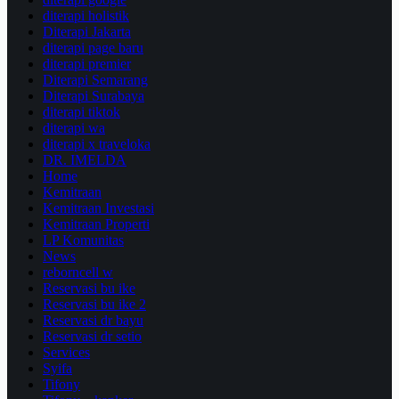
diterapi holistik
Diterapi Jakarta
diterapi page baru
diterapi premier
Diterapi Semarang
Diterapi Surabaya
diterapi tiktok
diterapi wa
diterapi x traveloka
DR. IMELDA
Home
Kemitraan
Kemitraan Investasi
Kemitraan Properti
LP Komunitas
News
reborncell w
Reservasi bu ike
Reservasi bu ike 2
Reservasi dr bayu
Reservasi dr setio
Services
Syifa
Tifony