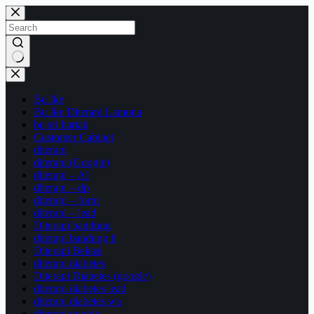
Skip
to
content
No
results
Bu Ike
Bu Ike Diterapi Lamona
bu sri hartati
Customer Cabinet
diterapi
diterapi (Google)
diterapi – AI
diterapi – dp
diterapi – form
diterapi – lead
Diterapi bandung
diterapi bandung h
Diterapi Bekasi
diterapi diabetes
Diterapi Diabetes (google)
diterapi diabetes lead
diterapi diabetes wa
diterapi google