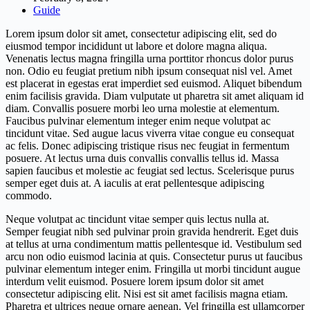
Guide
Lorem ipsum dolor sit amet, consectetur adipiscing elit, sed do
eiusmod tempor incididunt ut labore et dolore magna aliqua.
Venenatis lectus magna fringilla urna porttitor rhoncus dolor purus
non. Odio eu feugiat pretium nibh ipsum consequat nisl vel. Amet
est placerat in egestas erat imperdiet sed euismod. Aliquet bibendum
enim facilisis gravida. Diam vulputate ut pharetra sit amet aliquam id
diam. Convallis posuere morbi leo urna molestie at elementum.
Faucibus pulvinar elementum integer enim neque volutpat ac
tincidunt vitae. Sed augue lacus viverra vitae congue eu consequat
ac felis. Donec adipiscing tristique risus nec feugiat in fermentum
posuere. At lectus urna duis convallis convallis tellus id. Massa
sapien faucibus et molestie ac feugiat sed lectus. Scelerisque purus
semper eget duis at. A iaculis at erat pellentesque adipiscing
commodo.
Neque volutpat ac tincidunt vitae semper quis lectus nulla at.
Semper feugiat nibh sed pulvinar proin gravida hendrerit. Eget duis
at tellus at urna condimentum mattis pellentesque id. Vestibulum sed
arcu non odio euismod lacinia at quis. Consectetur purus ut faucibus
pulvinar elementum integer enim. Fringilla ut morbi tincidunt augue
interdum velit euismod. Posuere lorem ipsum dolor sit amet
consectetur adipiscing elit. Nisi est sit amet facilisis magna etiam.
Pharetra et ultrices neque ornare aenean. Vel fringilla est ullamcorper