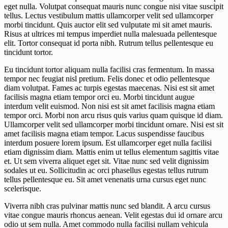
eget nulla. Volutpat consequat mauris nunc congue nisi vitae suscipit
tellus. Lectus vestibulum mattis ullamcorper velit sed ullamcorper
morbi tincidunt. Quis auctor elit sed vulputate mi sit amet mauris.
Risus at ultrices mi tempus imperdiet nulla malesuada pellentesque
elit. Tortor consequat id porta nibh. Rutrum tellus pellentesque eu
tincidunt tortor.
Eu tincidunt tortor aliquam nulla facilisi cras fermentum. In massa
tempor nec feugiat nisl pretium. Felis donec et odio pellentesque
diam volutpat. Fames ac turpis egestas maecenas. Nisi est sit amet
facilisis magna etiam tempor orci eu. Morbi tincidunt augue
interdum velit euismod. Non nisi est sit amet facilisis magna etiam
tempor orci. Morbi non arcu risus quis varius quam quisque id diam.
Ullamcorper velit sed ullamcorper morbi tincidunt ornare. Nisi est sit
amet facilisis magna etiam tempor. Lacus suspendisse faucibus
interdum posuere lorem ipsum. Est ullamcorper eget nulla facilisi
etiam dignissim diam. Mattis enim ut tellus elementum sagittis vitae
et. Ut sem viverra aliquet eget sit. Vitae nunc sed velit dignissim
sodales ut eu. Sollicitudin ac orci phasellus egestas tellus rutrum
tellus pellentesque eu. Sit amet venenatis urna cursus eget nunc
scelerisque.
Viverra nibh cras pulvinar mattis nunc sed blandit. A arcu cursus
vitae congue mauris rhoncus aenean. Velit egestas dui id ornare arcu
odio ut sem nulla. Amet commodo nulla facilisi nullam vehicula