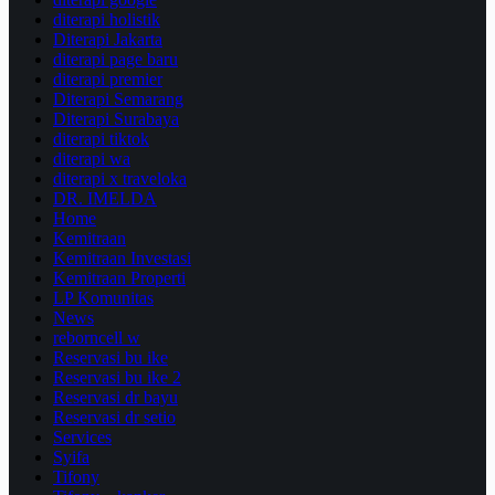
diterapi holistik
Diterapi Jakarta
diterapi page baru
diterapi premier
Diterapi Semarang
Diterapi Surabaya
diterapi tiktok
diterapi wa
diterapi x traveloka
DR. IMELDA
Home
Kemitraan
Kemitraan Investasi
Kemitraan Properti
LP Komunitas
News
reborncell w
Reservasi bu ike
Reservasi bu ike 2
Reservasi dr bayu
Reservasi dr setio
Services
Syifa
Tifony