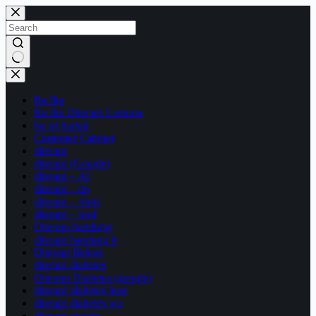
Skip
to
content
No
results
Bu Ike
Bu Ike Diterapi Lamona
bu sri hartati
Customer Cabinet
diterapi
diterapi (Google)
diterapi – AI
diterapi – dp
diterapi – form
diterapi – lead
Diterapi bandung
diterapi bandung h
Diterapi Bekasi
diterapi diabetes
Diterapi Diabetes (google)
diterapi diabetes lead
diterapi diabetes wa
diterapi google