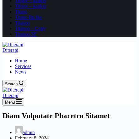
Tifony – kanker
Tifony – kanker
Titano
Titano Bu Ike
Titanoo
Titanoo – Copy
Titanoo SF
Diterapi
Home
Services
News
Search
Diterapi
Menu
Diam Vulputate Pharetra Sitamet
admin
February 8, 2024