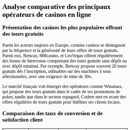
Analyse comparative des principaux
opérateurs de casinos en ligne
Présentation des casinos les plus populaires offrant
des tours gratuits
Parmi les acteurs majeurs en Europe, certains casinos se distinguent
par la fréquence et la générosité de leurs offres de tours gratuits.
Parmi eux, Betway, 888casino, et LeoVegas offrent régulièrement
des bonus de bienvenue comprenant des tours gratuits sans dépôt ou
avec dépôt minimal. Par exemple, Betway propose souvent 20 tours
gratuits dès l’inscription, utilisables sur des machines à sous
sélectionnées, avec une exigence de mise de 30x.
Le marché français voit émerger des opérateurs comme Winamax,
qui propose des tours gratuits dans le cadre de ses promotions de
poker, tandis que dans le secteur espagnol, Codere met en avant des
offres régulières de tours gratuits pour fidéliser ses clients locaux.
Comparaison des taux de conversion et de
satisfaction client