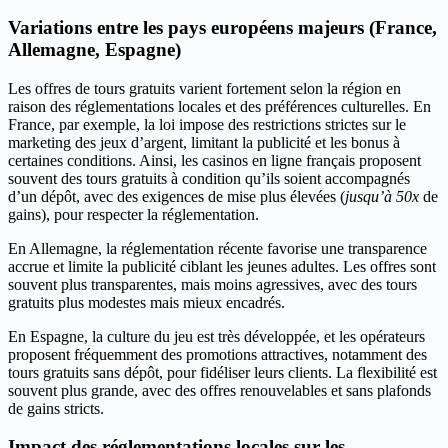
Variations entre les pays européens majeurs (France,
Allemagne, Espagne)
Les offres de tours gratuits varient fortement selon la région en
raison des réglementations locales et des préférences culturelles. En
France, par exemple, la loi impose des restrictions strictes sur le
marketing des jeux d’argent, limitant la publicité et les bonus à
certaines conditions. Ainsi, les casinos en ligne français proposent
souvent des tours gratuits à condition qu’ils soient accompagnés
d’un dépôt, avec des exigences de mise plus élevées (
jusqu’à 50x
de
gains), pour respecter la réglementation.
En Allemagne, la réglementation récente favorise une transparence
accrue et limite la publicité ciblant les jeunes adultes. Les offres sont
souvent plus transparentes, mais moins agressives, avec des tours
gratuits plus modestes mais mieux encadrés.
En Espagne, la culture du jeu est très développée, et les opérateurs
proposent fréquemment des promotions attractives, notamment des
tours gratuits sans dépôt, pour fidéliser leurs clients. La flexibilité est
souvent plus grande, avec des offres renouvelables et sans plafonds
de gains stricts.
Impact des réglementations locales sur les