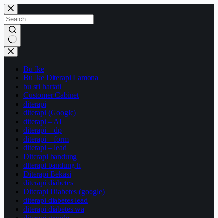
Skip
to
content
No
results
Bu Ike
Bu Ike Diterapi Lamona
bu sri hartati
Customer Cabinet
diterapi
diterapi (Google)
diterapi – AI
diterapi – dp
diterapi – form
diterapi – lead
Diterapi bandung
diterapi bandung h
Diterapi Bekasi
diterapi diabetes
Diterapi Diabetes (google)
diterapi diabetes lead
diterapi diabetes wa
diterapi google