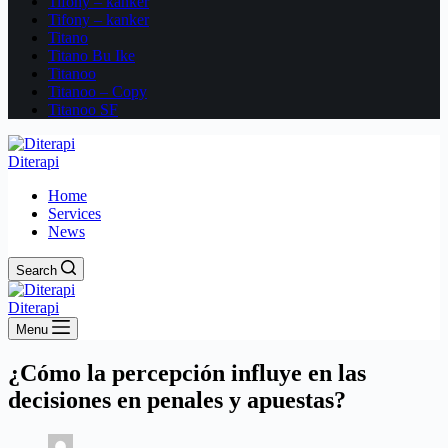
Tifony – kanker
Tifony – kanker
Titano
Titano Bu Ike
Titanoo
Titanoo – Copy
Titanoo SF
Diterapi
Home
Services
News
Search
Diterapi
Menu
¿Cómo la percepción influye en las
decisiones en penales y apuestas?