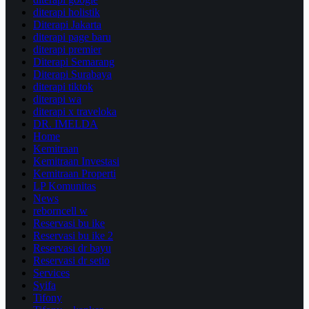
diterapi holistik
Diterapi Jakarta
diterapi page baru
diterapi premier
Diterapi Semarang
Diterapi Surabaya
diterapi tiktok
diterapi wa
diterapi x traveloka
DR. IMELDA
Home
Kemitraan
Kemitraan Investasi
Kemitraan Properti
LP Komunitas
News
reborncell w
Reservasi bu ike
Reservasi bu ike 2
Reservasi dr bayu
Reservasi dr setio
Services
Syifa
Tifony