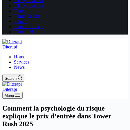
Tifony – kanker
Tifony – kanker
Titano
Titano Bu Ike
Titanoo
Titanoo – Copy
Titanoo SF
Diterapi
Home
Services
News
Search
Diterapi
Menu
Comment la psychologie du risque
explique le prix d’entrée dans Tower
Rush 2025