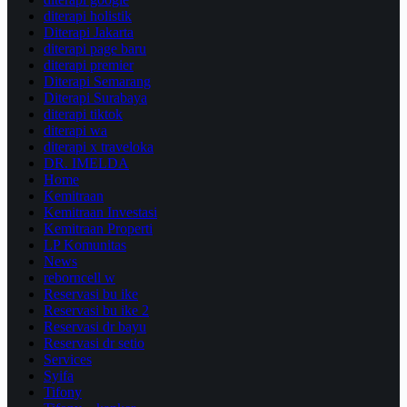
diterapi holistik
Diterapi Jakarta
diterapi page baru
diterapi premier
Diterapi Semarang
Diterapi Surabaya
diterapi tiktok
diterapi wa
diterapi x traveloka
DR. IMELDA
Home
Kemitraan
Kemitraan Investasi
Kemitraan Properti
LP Komunitas
News
reborncell w
Reservasi bu ike
Reservasi bu ike 2
Reservasi dr bayu
Reservasi dr setio
Services
Syifa
Tifony