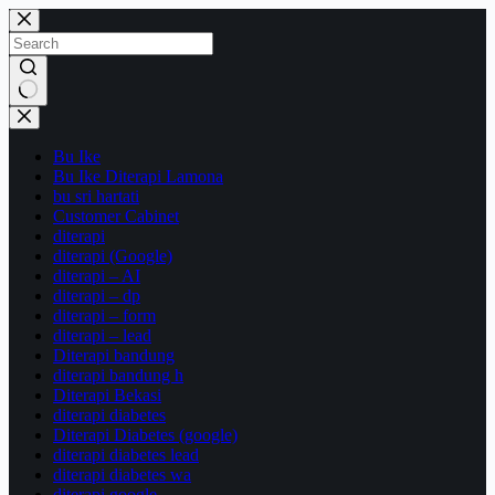
Skip
to
content
No
results
Bu Ike
Bu Ike Diterapi Lamona
bu sri hartati
Customer Cabinet
diterapi
diterapi (Google)
diterapi – AI
diterapi – dp
diterapi – form
diterapi – lead
Diterapi bandung
diterapi bandung h
Diterapi Bekasi
diterapi diabetes
Diterapi Diabetes (google)
diterapi diabetes lead
diterapi diabetes wa
diterapi google