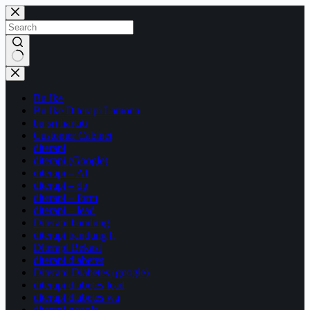
Skip
to
content
No
results
Bu Ike
Bu Ike Diterapi Lamona
bu sri hartati
Customer Cabinet
diterapi
diterapi (Google)
diterapi – AI
diterapi – dp
diterapi – form
diterapi – lead
Diterapi bandung
diterapi bandung h
Diterapi Bekasi
diterapi diabetes
Diterapi Diabetes (google)
diterapi diabetes lead
diterapi diabetes wa
diterapi google