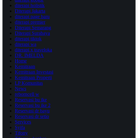
diterapi holistik
Diterapi Jakarta
diterapi page baru
diterapi premier
Diterapi Semarang
Diterapi Surabaya
diterapi tiktok
diterapi wa
diterapi x traveloka
DR. IMELDA
Home
Kemitraan
Kemitraan Investasi
Kemitraan Properti
LP Komunitas
News
reborncell w
Reservasi bu ike
Reservasi bu ike 2
Reservasi dr bayu
Reservasi dr setio
Services
Syifa
Tifony