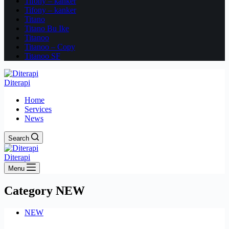
Tifony – kanker
Tifony – kanker
Titano
Titano Bu Ike
Titanoo
Titanoo – Copy
Titanoo SF
Diterapi
Home
Services
News
Search
Diterapi
Menu
Category
NEW
NEW