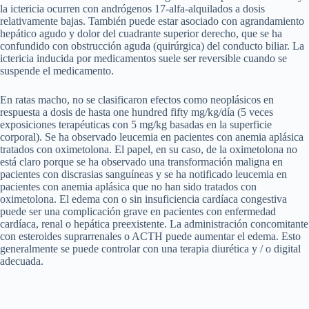
la ictericia ocurren con andrógenos 17-alfa-alquilados a dosis
relativamente bajas. También puede estar asociado con agrandamiento
hepático agudo y dolor del cuadrante superior derecho, que se ha
confundido con obstrucción aguda (quirúrgica) del conducto biliar. La
ictericia inducida por medicamentos suele ser reversible cuando se
suspende el medicamento.
En ratas macho, no se clasificaron efectos como neoplásicos en
respuesta a dosis de hasta one hundred fifty mg/kg/día (5 veces
exposiciones terapéuticas con 5 mg/kg basadas en la superficie
corporal). Se ha observado leucemia en pacientes con anemia aplásica
tratados con oximetolona. El papel, en su caso, de la oximetolona no
está claro porque se ha observado una transformación maligna en
pacientes con discrasias sanguíneas y se ha notificado leucemia en
pacientes con anemia aplásica que no han sido tratados con
oximetolona. El edema con o sin insuficiencia cardíaca congestiva
puede ser una complicación grave en pacientes con enfermedad
cardíaca, renal o hepática preexistente. La administración concomitante
con esteroides suprarrenales o ACTH puede aumentar el edema. Esto
generalmente se puede controlar con una terapia diurética y / o digital
adecuada.