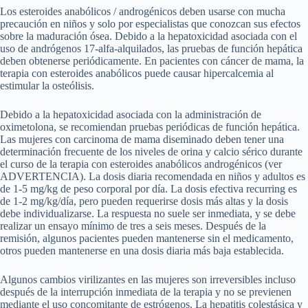
Los esteroides anabólicos / androgénicos deben usarse con mucha
precaución en niños y solo por especialistas que conozcan sus efectos
sobre la maduración ósea. Debido a la hepatoxicidad asociada con el
uso de andrógenos 17-alfa-alquilados, las pruebas de función hepática
deben obtenerse periódicamente. En pacientes con cáncer de mama, la
terapia con esteroides anabólicos puede causar hipercalcemia al
estimular la osteólisis.
Debido a la hepatoxicidad asociada con la administración de
oximetolona, se recomiendan pruebas periódicas de función hepática.
Las mujeres con carcinoma de mama diseminado deben tener una
determinación frecuente de los niveles de orina y calcio sérico durante
el curso de la terapia con esteroides anabólicos androgénicos (ver
ADVERTENCIA). La dosis diaria recomendada en niños y adultos es
de 1-5 mg/kg de peso corporal por día. La dosis efectiva recurring es
de 1-2 mg/kg/día, pero pueden requerirse dosis más altas y la dosis
debe individualizarse. La respuesta no suele ser inmediata, y se debe
realizar un ensayo mínimo de tres a seis meses. Después de la
remisión, algunos pacientes pueden mantenerse sin el medicamento,
otros pueden mantenerse en una dosis diaria más baja establecida.
Algunos cambios virilizantes en las mujeres son irreversibles incluso
después de la interrupción inmediata de la terapia y no se previenen
mediante el uso concomitante de estrógenos. La hepatitis colestásica y