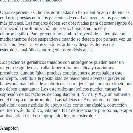
Otras experiencias clínicas notificadas no han identificado diferencias
en las respuestas entre los pacientes de edad avanzada y los pacientes
más jóvenes. Las mujeres deben ser observadas para detectar signos de
virilización (profundización de la voz, hirsutismo, acné y
clitoromegalia). Para prevenir un cambio irreversible, la terapia con
medicamentos debe suspenderse cuando se detecta por primera vez un
virilismo leve. Tal virilización es ordinary después del uso de
esteroides anabólicos androgénicos en dosis altas.
Los pacientes geriátricos tratados con andrógenos pueden tener un
mayor riesgo de desarrollar hipertrofia prostática y carcinoma
prostático, aunque faltan pruebas concluyentes que respalden este
concepto. Debido a la posibilidad de reacciones adversas graves en
bebés amamantados de anabólicos, las mujeres que toman oximetolona
no deben amamantar. Los esteroides anabólicos pueden causar la
supresión de los factores de coagulación II, V, VII y X, y un aumento
en el tiempo de protrombina. Las tabletas de Anapolon no deben
substituir otras medidas de apoyo tales como transfusión, corrección
del hierro, ácido fólico, vitamina B12 deficiencia de piridoxina, terapia
antibacteriana y el uso apropiado de corticosteroides.
Anapolon