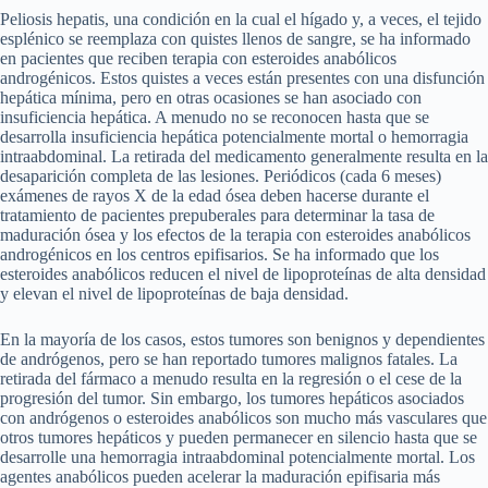
Peliosis hepatis, una condición en la cual el hígado y, a veces, el tejido
esplénico se reemplaza con quistes llenos de sangre, se ha informado
en pacientes que reciben terapia con esteroides anabólicos
androgénicos. Estos quistes a veces están presentes con una disfunción
hepática mínima, pero en otras ocasiones se han asociado con
insuficiencia hepática. A menudo no se reconocen hasta que se
desarrolla insuficiencia hepática potencialmente mortal o hemorragia
intraabdominal. La retirada del medicamento generalmente resulta en la
desaparición completa de las lesiones. Periódicos (cada 6 meses)
exámenes de rayos X de la edad ósea deben hacerse durante el
tratamiento de pacientes prepuberales para determinar la tasa de
maduración ósea y los efectos de la terapia con esteroides anabólicos
androgénicos en los centros epifisarios. Se ha informado que los
esteroides anabólicos reducen el nivel de lipoproteínas de alta densidad
y elevan el nivel de lipoproteínas de baja densidad.
En la mayoría de los casos, estos tumores son benignos y dependientes
de andrógenos, pero se han reportado tumores malignos fatales. La
retirada del fármaco a menudo resulta en la regresión o el cese de la
progresión del tumor. Sin embargo, los tumores hepáticos asociados
con andrógenos o esteroides anabólicos son mucho más vasculares que
otros tumores hepáticos y pueden permanecer en silencio hasta que se
desarrolle una hemorragia intraabdominal potencialmente mortal. Los
agentes anabólicos pueden acelerar la maduración epifisaria más