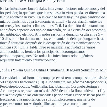
Mecanismo De Acciónagua Para Inyección
En las infecciones bucofaciales intervienen factores microbianos y del
hospedador, lo que hace que la respuesta in vitro pueda ser diferente a
la que acontece in vivo. En la cavidad bucal hay una gran cantidad de
microorganismos cuya taxonomía es difícil y la correlación entre los
mismos y los cuadros clínicos no es fácil. La duración del tratamiento
antibiótico depende del tipo de infección, de la extensión del proceso y
del antibiótico elegido. A grandes rasgos, la duración oscila entre 5 y
10 días o, dicho de otra manera, el tratamiento debe prolongarse hasta
three ó four días después de la desaparición de las manifestaciones
clínicas (30). En la Tabla three se muestra la actividad de varios
antimicrobianos frente a los principales microorganismos
periodontopatógenos. No todas las infecciones odontogénicas
requieren tratamiento antimicrobiano.
¿qué Es Y Para Qué Se Utiliza Cristalmina 10 Mg/ml Solución 25 Ml?
La cavidad bucal forma un complejo ecosistema compuesto por más de
500 especies bacterianas (10). Globalmente, los géneros Streptococcus,
Peptostreptococcus, Veillonella, Lactobacillus, Corynebacterium y
Actinomyces representan más del 80% de toda la flora cultivable (11).
En la etiología de las enfermedades periodontales cabe destacar por su
frecuencia y la importancia de sus complicaciones, una serie de
especies como son Actinobacillus actinomycetemcomitans,