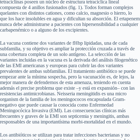
tetraciclinas poseen un núcleo de estructura tetracíclica lineal
compuesta de 4 anillos fusionados (fig. 1). Todos forman complejos
quelantes con distintos cationes, como calcio, magnesio o hierro, lo
que los hace insolubles en agua y dificultan su absorción. El ertapenem
nunca debe administrarse a pacientes con hipersensibilidad a cualquier
carbapenémico o a alguno de los excipientes.
La vacuna contiene dos variantes de fHbp lipidadas, una de cada
subfamilia, y su objetivo es ampliar la protección cruzada a través de
una cobertura completa de un solo antígeno. La selección de las
variantes incluidas en la vacuna es la derivada del análisis filogenético
de las EMI americanas y europeas para cubrir las dos variantes
prevalentes de ambas subfamilias. El tratamiento antibiótico se puede
empezar ante la mínima sospecha, pero la vacunación es, de lejos, la
mejor manera de defendernos de esta amenaza, teniendo en cuenta
además el precise problema que existe –y está en expansión– con las
resistencias antimicrobianas. Neisseria meningitidis es una micro
organism de la familia de los meningococos encapsulada Gram-
negativo que puede causar la conocida como Enfermedad
Meningocócica Invasiva (EMI). Las consecuencias clínicas más
frecuentes y graves de la EMI son septicemia y meningitis, ambas
responsables de una importantísima morbi-mortalidad en el mundo.
Los antibióticos se utilizan para tratar infecciones bacterianas y no