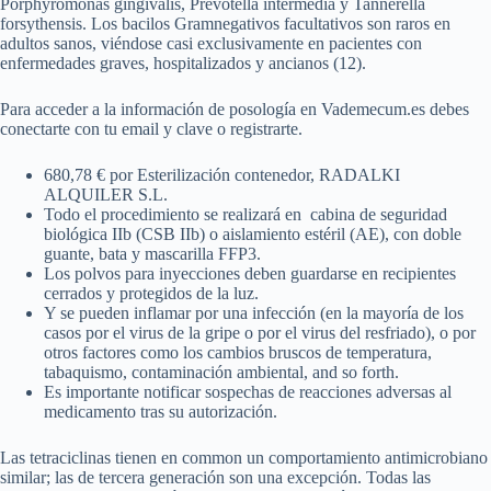
Porphyromonas gingivalis, Prevotella intermedia y Tannerella
forsythensis. Los bacilos Gramnegativos facultativos son raros en
adultos sanos, viéndose casi exclusivamente en pacientes con
enfermedades graves, hospitalizados y ancianos (12).
Para acceder a la información de posología en Vademecum.es debes
conectarte con tu email y clave o registrarte.
680,78 € por Esterilización contenedor, RADALKI
ALQUILER S.L.
Todo el procedimiento se realizará en cabina de seguridad
biológica IIb (CSB IIb) o aislamiento estéril (AE), con doble
guante, bata y mascarilla FFP3.
Los polvos para inyecciones deben guardarse en recipientes
cerrados y protegidos de la luz.
Y se pueden inflamar por una infección (en la mayoría de los
casos por el virus de la gripe o por el virus del resfriado), o por
otros factores como los cambios bruscos de temperatura,
tabaquismo, contaminación ambiental, and so forth.
Es importante notificar sospechas de reacciones adversas al
medicamento tras su autorización.
Las tetraciclinas tienen en common un comportamiento antimicrobiano
similar; las de tercera generación son una excepción. Todas las