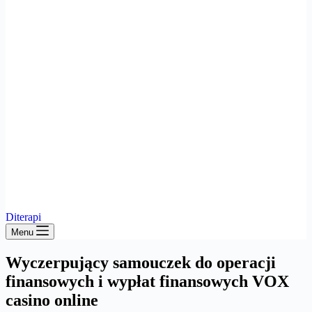
Diterapi
Menu
Wyczerpujący samouczek do operacji
finansowych i wypłat finansowych VOX
casino online