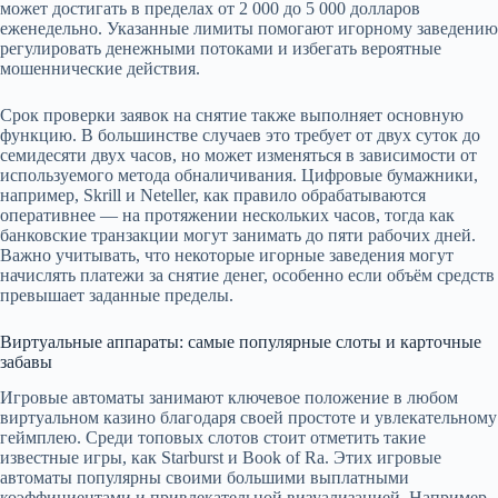
может достигать в пределах от 2 000 до 5 000 долларов
еженедельно. Указанные лимиты помогают игорному заведению
регулировать денежными потоками и избегать вероятные
мошеннические действия.
Срок проверки заявок на снятие также выполняет основную
функцию. В большинстве случаев это требует от двух суток до
семидесяти двух часов, но может изменяться в зависимости от
используемого метода обналичивания. Цифровые бумажники,
например, Skrill и Neteller, как правило обрабатываются
оперативнее — на протяжении нескольких часов, тогда как
банковские транзакции могут занимать до пяти рабочих дней.
Важно учитывать, что некоторые игорные заведения могут
начислять платежи за снятие денег, особенно если объём средств
превышает заданные пределы.
Виртуальные аппараты: самые популярные слоты и карточные
забавы
Игровые автоматы занимают ключевое положение в любом
виртуальном казино благодаря своей простоте и увлекательному
геймплею. Среди топовых слотов стоит отметить такие
известные игры, как Starburst и Book of Ra. Этих игровые
автоматы популярны своими большими выплатными
коэффициентами и привлекательной визуализацией. Например,