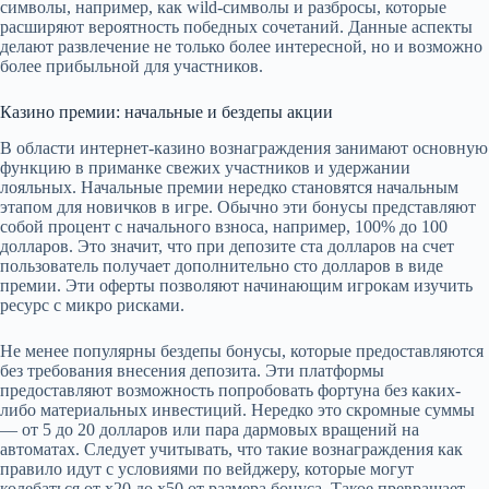
символы, например, как wild-символы и разбросы, которые
расширяют вероятность победных сочетаний. Данные аспекты
делают развлечение не только более интересной, но и возможно
более прибыльной для участников.
Казино премии: начальные и бездепы акции
В области интернет-казино вознаграждения занимают основную
функцию в приманке свежих участников и удержании
лояльных. Начальные премии нередко становятся начальным
этапом для новичков в игре. Обычно эти бонусы представляют
собой процент с начального взноса, например, 100% до 100
долларов. Это значит, что при депозите ста долларов на счет
пользователь получает дополнительно сто долларов в виде
премии. Эти оферты позволяют начинающим игрокам изучить
ресурс с микро рисками.
Не менее популярны бездепы бонусы, которые предоставляются
без требования внесения депозита. Эти платформы
предоставляют возможность попробовать фортуна без каких-
либо материальных инвестиций. Нередко это скромные суммы
— от 5 до 20 долларов или пара дармовых вращений на
автоматах. Следует учитывать, что такие вознаграждения как
правило идут с условиями по вейджеру, которые могут
колебаться от x20 до x50 от размера бонуса. Такое превращает