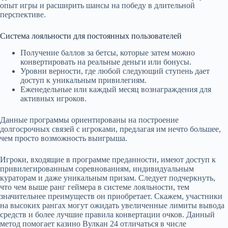
опыт игры и расширить шансы на победу в длительной
перспективе.
Система лояльности для постоянных пользователей
Получение баллов за бетсы, которые затем можно
конвертировать на реальные деньги или бонусы.
Уровни верности, где любой следующий ступень дает
доступ к уникальным привилегиям.
Еженедельные или каждый месяц вознаграждения для
активных игроков.
Данные программы ориентированы на построение
долгосрочных связей с игроками, предлагая им нечто большее,
чем просто возможность выигрыша.
Игроки, входящие в программе преданности, имеют доступ к
привилегированным соревнованиям, индивидуальным
кураторам и даже уникальным призам. Следует подчеркнуть,
что чем выше ранг геймера в системе лояльности, тем
значительнее преимуществ он приобретает. Скажем, участники
на высоких рангах могут ожидать увеличенные лимиты вывода
средств и более лучшие правила конвертации очков. Данный
метод помогает казино Вулкан 24 отличаться в числе