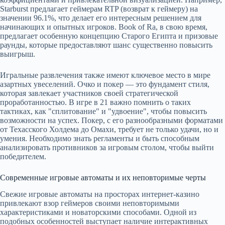
Starburst предлагает геймерам RTP (возврат к геймеру) на
значении 96.1%, что делает его интересным решением для
начинающих и опытных игроков. Book of Ra, в свою время,
предлагает особенную концепцию Старого Египта и призовые
раунды, которые предоставляют шанс существенно повысить
выигрыш.
Игральные развлечения также имеют ключевое место в мире
азартных увеселений. Очко и покер — это фундамент стиля,
которая завлекает участников своей стратегической
проработанностью. В игре в 21 важно помнить о таких
тактиках, как "сплитование" и "удвоение", чтобы повысить
возможности на успех. Покер, с его разнообразными форматами
от Техасского Холдема до Омахи, требует не только удачи, но и
умения. Необходимо знать регламенты и быть способным
анализировать противников за игровым столом, чтобы выйти
победителем.
Современные игровые автоматы и их неповторимые черты
Свежие игровые автоматы на просторах интернет-казино
привлекают взор геймеров своими неповторимыми
характеристиками и новаторскими способами. Одной из
подобных особенностей выступает наличие интерактивных