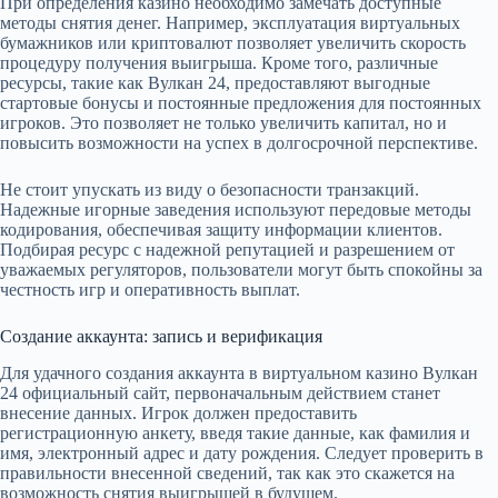
При определения казино необходимо замечать доступные
методы снятия денег. Например, эксплуатация виртуальных
бумажников или криптовалют позволяет увеличить скорость
процедуру получения выигрыша. Кроме того, различные
ресурсы, такие как Вулкан 24, предоставляют выгодные
стартовые бонусы и постоянные предложения для постоянных
игроков. Это позволяет не только увеличить капитал, но и
повысить возможности на успех в долгосрочной перспективе.
Не стоит упускать из виду о безопасности транзакций.
Надежные игорные заведения используют передовые методы
кодирования, обеспечивая защиту информации клиентов.
Подбирая ресурс с надежной репутацией и разрешением от
уважаемых регуляторов, пользователи могут быть спокойны за
честность игр и оперативность выплат.
Создание аккаунта: запись и верификация
Для удачного создания аккаунта в виртуальном казино Вулкан
24 официальный сайт, первоначальным действием станет
внесение данных. Игрок должен предоставить
регистрационную анкету, введя такие данные, как фамилия и
имя, электронный адрес и дату рождения. Следует проверить в
правильности внесенной сведений, так как это скажетcя на
возможность снятия выигрышей в будущем.