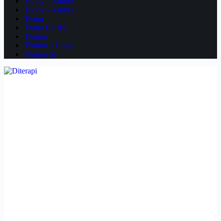
Tifony – kanker
Tifony – kanker
Titano
Titano Bu Ike
Titanoo
Titanoo – Copy
Titanoo SF