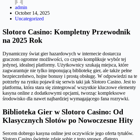
admin
October 14, 2025
Uncategorized
Slotoro Casino: Kompletny Przewodnik
na 2025 Rok
Dynamiczny świat gier hazardowych w internecie dostarcza
graczom ogromne możliwości, co często komplikuje wybór tej
jedynej, idealnej platformy. Użytkownicy szukają miejsca, które
zagwarantuje nie tylko imponującą bibliotekę gier, ale także pełne
bezpieczeństwo, hojne bonusy i prostą obsługę. W odpowiedzi na te
potrzeby na rynku pojawił się serwis taki jak Slotoro Casino. Jest to
platforma, która stara się zintegrować wszystkie kluczowe elementy
kasyna online z dodatkowymi opcjami, tworząc kompleksowe
środowisko dla nawet najbardziej wymagającego fana rozrywki.
Biblioteka Gier w Slotoro Casino: Od
Klasycznych Slotów po Nowoczesne Hity
Sercem dobrego kasyna online jest oczywiście jego oferta tytułów.
Slotoro Casino świetnie zdaje sobie z tego sprawę, dlatego