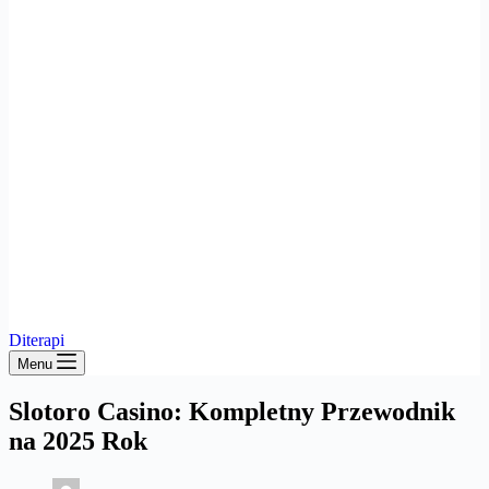
Diterapi
Menu
Slotoro Casino: Kompletny Przewodnik
na 2025 Rok