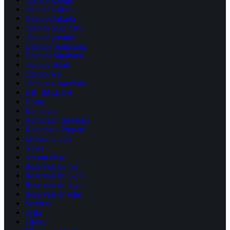
diterapi holistik
Diterapi Jakarta
diterapi page baru
diterapi premier
Diterapi Semarang
Diterapi Surabaya
diterapi tiktok
diterapi wa
diterapi x traveloka
DR. IMELDA
Home
Kemitraan
Kemitraan Investasi
Kemitraan Properti
LP Komunitas
News
reborncell w
Reservasi bu ike
Reservasi bu ike 2
Reservasi dr bayu
Reservasi dr setio
Services
Syifa
Tifony