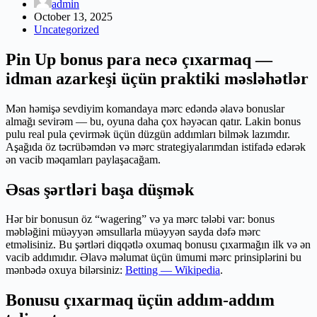
admin
October 13, 2025
Uncategorized
Pin Up bonus para necə çıxarmaq —
idman azarkeşi üçün praktiki məsləhətlər
Mən həmişə sevdiyim komandaya mərc edəndə əlavə bonuslar
almağı sevirəm — bu, oyuna daha çox həyəcan qatır. Lakin bonus
pulu real pula çevirmək üçün düzgün addımları bilmək lazımdır.
Aşağıda öz təcrübəmdən və mərc strategiyalarımdan istifadə edərək
ən vacib məqamları paylaşacağam.
Əsas şərtləri başa düşmək
Hər bir bonusun öz “wagering” və ya mərc tələbi var: bonus
məbləğini müəyyən əmsullarla müəyyən sayda dəfə mərc
etməlisiniz. Bu şərtləri diqqətlə oxumaq bonusu çıxarmağın ilk və ən
vacib addımıdır. Əlavə məlumat üçün ümumi mərc prinsiplərini bu
mənbədə oxuya bilərsiniz:
Betting — Wikipedia
.
Bonusu çıxarmaq üçün addım-addım