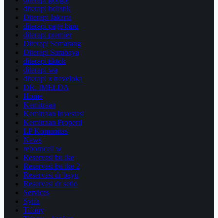
diterapi holistik
Diterapi Jakarta
diterapi page baru
diterapi premier
Diterapi Semarang
Diterapi Surabaya
diterapi tiktok
diterapi wa
diterapi x traveloka
DR. IMELDA
Home
Kemitraan
Kemitraan Investasi
Kemitraan Properti
LP Komunitas
News
reborncell w
Reservasi bu ike
Reservasi bu ike 2
Reservasi dr bayu
Reservasi dr setio
Services
Syifa
Tifony