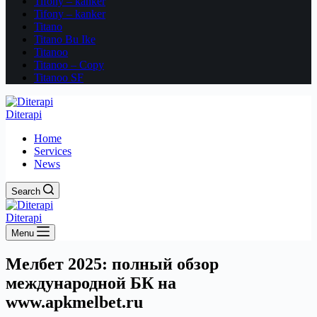
Tifony – kanker
Tifony – kanker
Titano
Titano Bu Ike
Titanoo
Titanoo – Copy
Titanoo SF
Diterapi
Home
Services
News
Search
Diterapi
Menu
Мелбет 2025: полный обзор
международной БК на
www.apkmelbet.ru