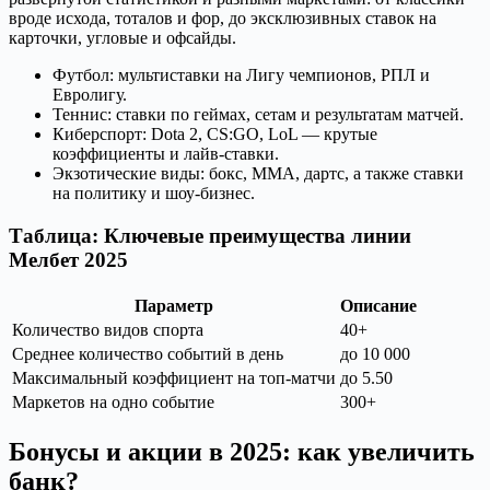
вроде исхода, тоталов и фор, до эксклюзивных ставок на
карточки, угловые и офсайды.
Футбол: мультиставки на Лигу чемпионов, РПЛ и
Евролигу.
Теннис: ставки по геймах, сетам и результатам матчей.
Киберспорт: Dota 2, CS:GO, LoL — крутые
коэффициенты и лайв-ставки.
Экзотические виды: бокс, MMA, дартс, а также ставки
на политику и шоу-бизнес.
Таблица: Ключевые преимущества линии
Мелбет 2025
Параметр
Описание
Количество видов спорта
40+
Среднее количество событий в день
до 10 000
Максимальный коэффициент на топ-матчи
до 5.50
Маркетов на одно событие
300+
Бонусы и акции в 2025: как увеличить
банк?