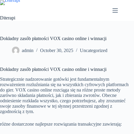
Diterapi
Dokładny zasób płatności VOX casino online i winnacji
admin
October 30, 2025
Uncategorized
Dokładny zasób płatności VOX casino online i winnacji
Strategicznie nadzorowanie gotówki jest fundamentalnym
rozważeniem rozluźniania się na wszystkich cyfrowych platformach
do gier. VOX casino online rozciąga się na różne proste metody
zarówno składania płatności, jak i zbierania zwrotów. Obecne
odniesienie rozkłada wszystko, czego potrzebujesz, aby zrozumieć
swoje zasoby finansowe w tej słynnej przestrzeni zgodnej z
zgodnością z tym.
różne dostarczone najlepsze rozwiązania transakcyjne zawierają: