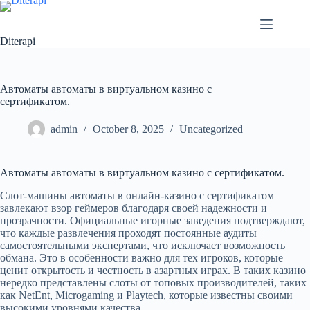
Diterapi
Автоматы автоматы в виртуальном казино с
сертификатом.
admin
October 8, 2025
Uncategorized
Автоматы автоматы в виртуальном казино с сертификатом.
Слот-машины автоматы в онлайн-казино с сертификатом
завлекают взор геймеров благодаря своей надежности и
прозрачности. Официальные игорные заведения подтверждают,
что каждые развлечения проходят постоянные аудиты
самостоятельными экспертами, что исключает возможность
обмана. Это в особенности важно для тех игроков, которые
ценит открытость и честность в азартных играх. В таких казино
нередко представлены слоты от топовых производителей, таких
как NetEnt, Microgaming и Playtech, которые известны своими
высокими уровнями качества.