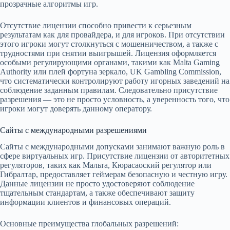
прозрачные алгоритмы игр.
Отсутствие лицензии способно привести к серьезным
результатам как для провайдера, и для игроков. При отсутствии
этого игроки могут столкнуться с мошенничеством, а также с
трудностями при снятии выигрышей. Лицензия оформляется
особыми регулирующими органами, такими как Malta Gaming
Authority или плей фортуна зеркало, UK Gambling Commission,
что систематически контролируют работу игорных заведений на
соблюдение заданным правилам. Следовательно присутствие
разрешения — это не просто условность, а уверенность того, что
игроки могут доверять данному оператору.
Сайты с международными разрешениями
Сайты с международными допусками занимают важную роль в
сфере виртуальных игр. Присутствие лицензии от авторитетных
регуляторов, таких как Мальта, Кюрасаоский регулятор или
Гибралтар, предоставляет геймерам безопасную и честную игру.
Данные лицензии не просто удостоверяют соблюдение
тщательным стандартам, а также обеспечивают защиту
информации клиентов и финансовых операций.
Основные преимущества глобальных разрешений: