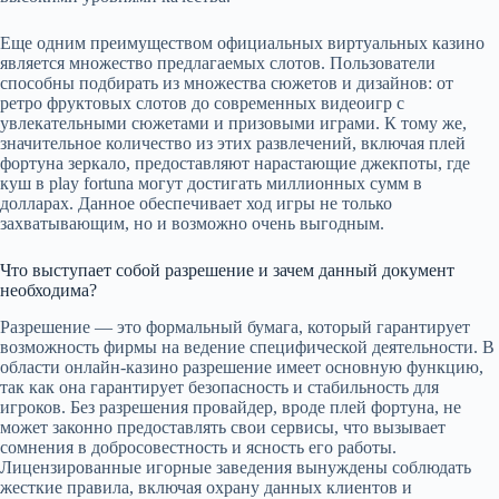
Еще одним преимуществом официальных виртуальных казино
является множество предлагаемых слотов. Пользователи
способны подбирать из множества сюжетов и дизайнов: от
ретро фруктовых слотов до современных видеоигр с
увлекательными сюжетами и призовыми играми. К тому же,
значительное количество из этих развлечений, включая плей
фортуна зеркало, предоставляют нарастающие джекпоты, где
куш в play fortuna могут достигать миллионных сумм в
долларах. Данное обеспечивает ход игры не только
захватывающим, но и возможно очень выгодным.
Что выступает собой разрешение и зачем данный документ
необходима?
Разрешение — это формальный бумага, который гарантирует
возможность фирмы на ведение специфической деятельности. В
области онлайн-казино разрешение имеет основную функцию,
так как она гарантирует безопасность и стабильность для
игроков. Без разрешения провайдер, вроде плей фортуна, не
может законно предоставлять свои сервисы, что вызывает
сомнения в добросовестность и ясность его работы.
Лицензированные игорные заведения вынуждены соблюдать
жесткие правила, включая охрану данных клиентов и