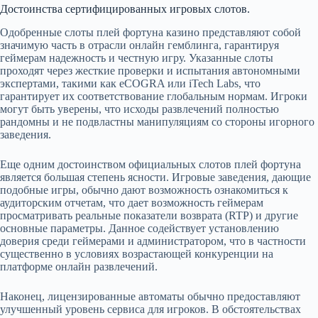
Достоинства сертифицированных игровых слотов.
Одобренные слоты плей фортуна казино представляют собой
значимую часть в отрасли онлайн гемблинга, гарантируя
геймерам надежность и честную игру. Указанные слоты
проходят через жесткие проверки и испытания автономными
экспертами, такими как eCOGRA или iTech Labs, что
гарантирует их соответствование глобальным нормам. Игроки
могут быть уверены, что исходы развлечений полностью
рандомны и не подвластны манипуляциям со стороны игорного
заведения.
Еще одним достоинством официальных слотов плей фортуна
является большая степень ясности. Игровые заведения, дающие
подобные игры, обычно дают возможность ознакомиться к
аудиторским отчетам, что дает возможность геймерам
просматривать реальные показатели возврата (RTP) и другие
основные параметры. Данное содействует установлению
доверия среди геймерами и администратором, что в частности
существенно в условиях возрастающей конкуренции на
платформе онлайн развлечений.
Наконец, лицензированные автоматы обычно предоставляют
улучшенный уровень сервиса для игроков. В обстоятельствах