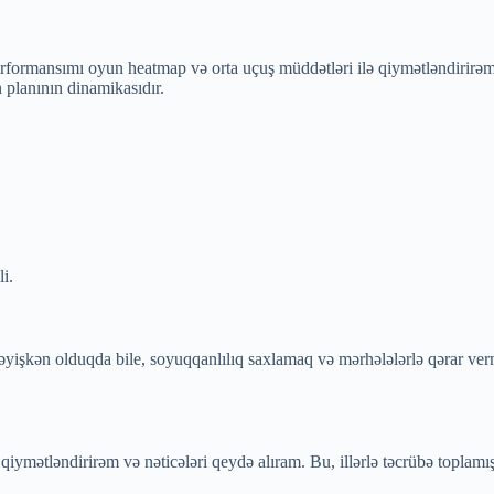
rformansımı oyun heatmap və orta uçuş müddətləri ilə qiymətləndirirəm,
 planının dinamikasıdır.
i.
yişkən olduqda bile, soyuqqanlılıq saxlamaq və mərhələlərlə qərar vermə
 qiymətləndirirəm və nəticələri qeydə alıram. Bu, illərlə təcrübə topla