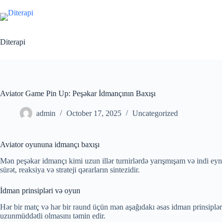
Diterapi
Aviator Game Pin Up: Peşəkar İdmançının Baxışı
admin
October 17, 2025
Uncategorized
Aviator oyununa idmançı baxışı
Mən peşəkar idmançı kimi uzun illər turnirlərdə yarışmışam və indi eyni
sürət, reaksiya və strateji qərarların sintezidir.
İdman prinsipləri və oyun
Hər bir matç və hər bir raund üçün mən aşağıdakı əsas idman prinsiplərin
uzunmüddətli olmasını təmin edir.