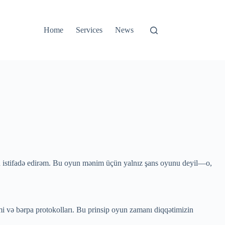
Home
Services
News
istifadə edirəm. Bu oyun mənim üçün yalnız şans oyunu deyil—o,
imi və bərpa protokolları. Bu prinsip oyun zamanı diqqətimizin