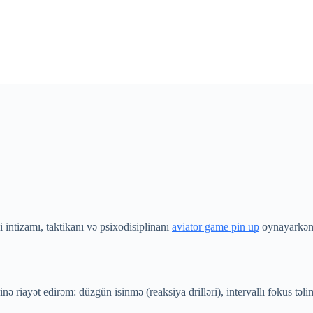
 intizamı, taktikanı və psixodisiplinanı
aviator game pin up
oynayarkən 
ə riayət edirəm: düzgün isinmə (reaksiya drilləri), intervallı fokus təl