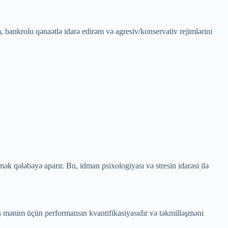
 bankrolu qənaətlə idarə edirəm və agresiv/konservativ rejimlərini
k qələbəyə aparır. Bu, idman psixologiyası və stresin idarəsi ilə
mış mənim üçün performansın kvantifikasiyasıdır və təkmilləşməni