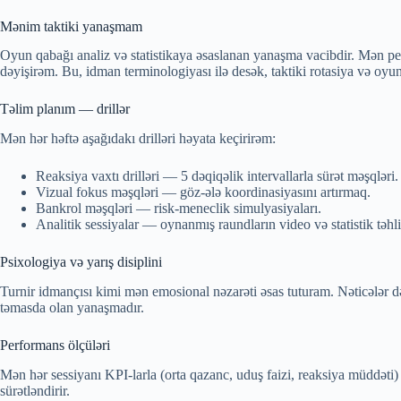
Mənim taktiki yanaşmam
Oyun qabağı analiz və statistikaya əsaslanan yanaşma vacibdir. Mən pe
dəyişirəm. Bu, idman terminologiyası ilə desək, taktiki rotasiya və oyun
Təlim planım — drillər
Mən hər həftə aşağıdakı drilləri həyata keçirirəm:
Reaksiya vaxtı drilləri — 5 dəqiqəlik intervallarla sürət məşqləri.
Vizual fokus məşqləri — göz-ələ koordinasiyasını artırmaq.
Bankrol məşqləri — risk-meneclik simulyasiyaları.
Analitik sessiyalar — oynanmış raundların video və statistik təhlil
Psixologiya və yarış disiplini
Turnir idmançısı kimi mən emosional nəzarəti əsas tuturam. Nəticələr də
təmasda olan yanaşmadır.
Performans ölçüləri
Mən hər sessiyanı KPI-larla (orta qazanc, uduş faizi, reaksiya müddəti)
sürətləndirir.