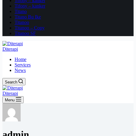
Tifony – kanker
Tifony – kanker
Titano
Titano Bu Ike
Titanoo
Titanoo – Copy
Titanoo SF
Diterapi
Home
Services
News
Search
Diterapi
Menu
admin