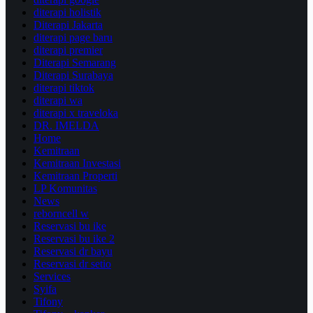
diterapi holistik
Diterapi Jakarta
diterapi page baru
diterapi premier
Diterapi Semarang
Diterapi Surabaya
diterapi tiktok
diterapi wa
diterapi x traveloka
DR. IMELDA
Home
Kemitraan
Kemitraan Investasi
Kemitraan Properti
LP Komunitas
News
reborncell w
Reservasi bu ike
Reservasi bu ike 2
Reservasi dr bayu
Reservasi dr setio
Services
Syifa
Tifony