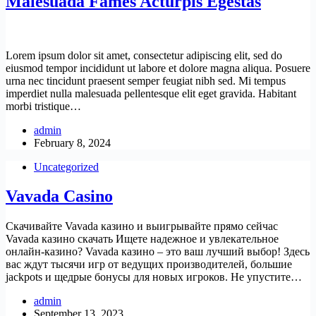
Malesuada Fames Acturpis Egestas
Lorem ipsum dolor sit amet, consectetur adipiscing elit, sed do
eiusmod tempor incididunt ut labore et dolore magna aliqua. Posuere
urna nec tincidunt praesent semper feugiat nibh sed. Mi tempus
imperdiet nulla malesuada pellentesque elit eget gravida. Habitant
morbi tristique…
admin
February 8, 2024
Uncategorized
Vavada Casino
Скачивайте Vavada казино и выигрывайте прямо сейчас
Vavada казино скачать Ищете надежное и увлекательное
онлайн-казино? Vavada казино – это ваш лучший выбор! Здесь
вас ждут тысячи игр от ведущих производителей, большие
jackpots и щедрые бонусы для новых игроков. Не упустите…
admin
September 13, 2023