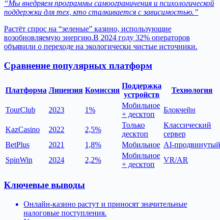
“Мы внедряем программы самоограничения и психологической
поддержки для тех, кто сталкивается с зависимостью.”
Растёт спрос на “зеленые” казино, использующие
возобновляемую энергию.В 2024 году 32% операторов
объявили о переходе на экологически чистые источники.
Сравнение популярных платформ
Поддержка
Платформа
Лицензия
Комиссия
Технология
устройств
Мобильное
TourClub
2023
1%
Блокчейн
+ десктоп
Только
Классический
KazCasino
2022
2,5%
десктоп
сервер
BetPlus
2021
1,8%
Мобильное
AI‑продвинуты
Мобильное
SpinWin
2024
2,2%
VR/AR
+ десктоп
Ключевые выводы
Онлайн‑казино растут и приносят значительные
налоговые поступления.