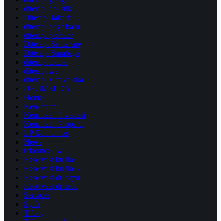
diterapi holistik
Diterapi Jakarta
diterapi page baru
diterapi premier
Diterapi Semarang
Diterapi Surabaya
diterapi tiktok
diterapi wa
diterapi x traveloka
DR. IMELDA
Home
Kemitraan
Kemitraan Investasi
Kemitraan Properti
LP Komunitas
News
reborncell w
Reservasi bu ike
Reservasi bu ike 2
Reservasi dr bayu
Reservasi dr setio
Services
Syifa
Tifony