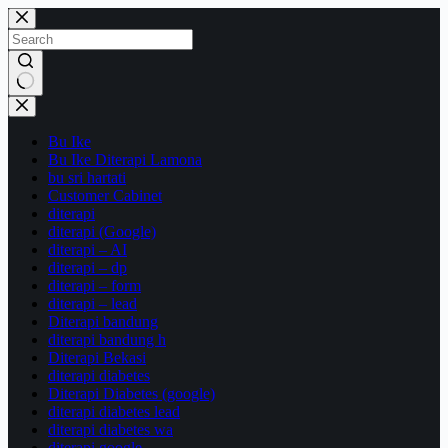
Skip
to
content
No
results
Bu Ike
Bu Ike Diterapi Lamona
bu sri hartati
Customer Cabinet
diterapi
diterapi (Google)
diterapi – AI
diterapi – dp
diterapi – form
diterapi – lead
Diterapi bandung
diterapi bandung h
Diterapi Bekasi
diterapi diabetes
Diterapi Diabetes (google)
diterapi diabetes lead
diterapi diabetes wa
diterapi google