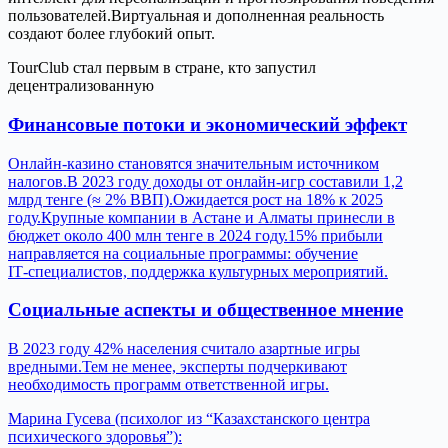
пользователей.Виртуальная и дополненная реальность
создают более глубокий опыт.
TourClub стал первым в стране, кто запустил
децентрализованную
Финансовые потоки и экономический эффект
Онлайн‑казино становятся значительным источником
налогов.В 2023 году доходы от онлайн‑игр составили 1,2
млрд тенге (≈ 2% ВВП).Ожидается рост на 18% к 2025
году.Крупные компании в Астане и Алматы принесли в
бюджет около 400 млн тенге в 2024 году.15% прибыли
направляется на социальные программы: обучение
IT‑специалистов, поддержка культурных мероприятий.
Социальные аспекты и общественное мнение
В 2023 году 42% населения считало азартные игры
вредными.Тем не менее, эксперты подчеркивают
необходимость программ ответственной игры.
Марина Гусева (психолог из “Казахстанского центра
психического здоровья”):