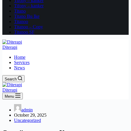
Tifony – kanker
Tifony – kanker
Titano
Titano Bu Ike
Titanoo
Titanoo – Copy
Titanoo SF
Diterapi
Home
Services
News
Search
Diterapi
Menu
admin
October 29, 2025
Uncategorized