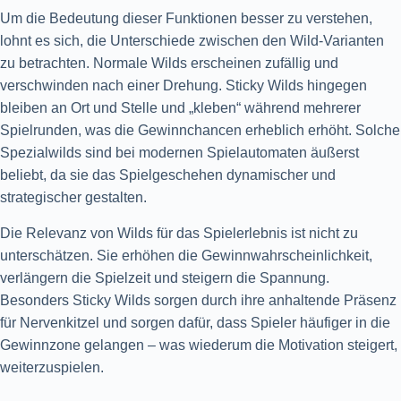
Um die Bedeutung dieser Funktionen besser zu verstehen,
lohnt es sich, die Unterschiede zwischen den Wild-Varianten
zu betrachten. Normale Wilds erscheinen zufällig und
verschwinden nach einer Drehung. Sticky Wilds hingegen
bleiben an Ort und Stelle und „kleben“ während mehrerer
Spielrunden, was die Gewinnchancen erheblich erhöht. Solche
Spezialwilds sind bei modernen Spielautomaten äußerst
beliebt, da sie das Spielgeschehen dynamischer und
strategischer gestalten.
Die Relevanz von Wilds für das Spielerlebnis ist nicht zu
unterschätzen. Sie erhöhen die Gewinnwahrscheinlichkeit,
verlängern die Spielzeit und steigern die Spannung.
Besonders Sticky Wilds sorgen durch ihre anhaltende Präsenz
für Nervenkitzel und sorgen dafür, dass Spieler häufiger in die
Gewinnzone gelangen – was wiederum die Motivation steigert,
weiterzuspielen.