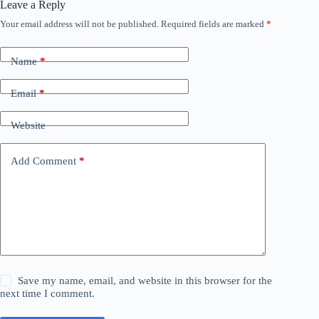
Leave a Reply
Your email address will not be published.
Required fields are marked
*
Name
*
Email
*
Website
Add Comment
*
Save my name, email, and website in this browser for the
next time I comment.