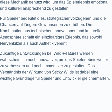
diese Mechanik genutzt wird, um das Spielerlebnis emotional
und kulturell ansprechend zu gestalten.
Für Spieler bedeutet dies, strategischer vorzugehen und die
Chancen auf längere Gewinnserien zu erhöhen. Die
Kombination aus technischen Innovationen und kultureller
Atmosphäre schafft ein einzigartiges Erlebnis, das sowohl
Nervenkitzel als auch Ästhetik vereint.
Zukünftige Entwicklungen bei Wild-Features werden
wahrscheinlich noch innovativer, um das Spielerlebnis weiter
zu verbessern und noch immersiver zu gestalten. Das
Verständnis der Wirkung von Sticky Wilds ist dabei eine
wichtige Grundlage für Spieler und Entwickler gleichermaßen.