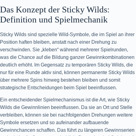
Das Konzept der Sticky Wilds:
Definition und Spielmechanik
Sticky Wilds sind spezielle Wild-Symbole, die im Spiel an ihrer
Position haften bleiben, anstatt nach einer Drehung zu
verschwinden. Sie „kleben“ während mehrerer Spielrunden,
was die Chance auf die Bildung ganzer Gewinnkombinationen
deutlich erhöht. Im Gegensatz zu temporären Sticky Wilds, die
nur für eine Runde aktiv sind, können permanente Sticky Wilds
über mehrere Spins hinweg bestehen bleiben und somit
strategische Entscheidungen beim Spiel beeinflussen.
Ein entscheidender Spielmechanismus ist die Art, wie Sticky
Wilds die Gewinnlinien beeinflussen. Da sie an Ort und Stelle
verbleiben, können sie bei nachfolgenden Drehungen weitere
Symbole ersetzen und so aufeinander aufbauende
Gewinnchancen schaffen. Das führt zu längeren Gewinnserien