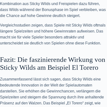
Kombination aus Sticky Wilds und Freispielen dazu führen,
dass Wilds während der Bonusphase im Spiel verbleiben, was
die Chance auf hohe Gewinne deutlich steigert.
Vergleichsstudien zeigen, dass Spiele mit Sticky Wilds oftmals
längere Spielzeiten und höhere Gewinnraten aufweisen. Das
macht sie für viele Spieler besonders attraktiv und
unterscheidet sie deutlich von Spielen ohne diese Funktion.
Fazit: Die faszinierende Wirkung von
Sticky Wilds am Beispiel El Torero
Zusammenfassend lässt sich sagen, dass Sticky Wilds eine
bedeutende Innovation in der Welt der Spielautomaten
darstellen. Sie erhöhen die Gewinnchancen, verlängern die
Spielzeiten und steigern die Spannung durch ihre anhaltende
Präsenz auf den Walzen. Das Beispiel „El Torero“ zeigt, wie