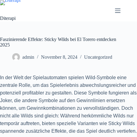
Diterapi
Faszinierende Effekte: Sticky Wilds bei El Torero entdecken
2025
admin
November 8, 2024
Uncategorized
In der Welt der Spielautomaten spielen Wild-Symbole eine
zentrale Rolle, um das Spielerlebnis abwechslungsreicher und
potenziell profitabler zu gestalten. Diese Symbole fungieren als
Joker, die andere Symbole auf den Gewinnlinien ersetzen
können, um Gewinnkombinationen zu vervollständigen. Doch
nicht alle Wilds sind gleich: Während herkömmliche Wilds nur
temporär auftreten, bieten spezielle Varianten wie Sticky Wilds
spannende zusätzliche Effekte, die das Spiel deutlich vertiefen.