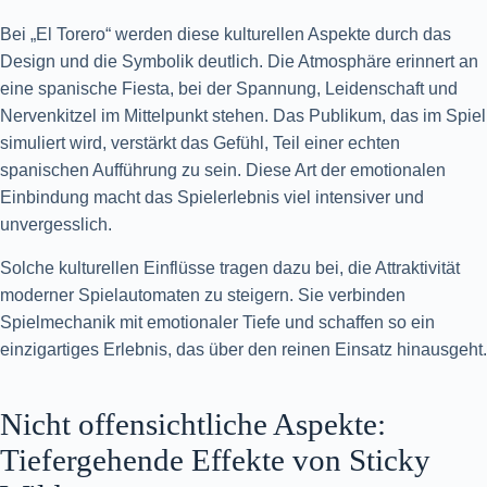
Bei „El Torero“ werden diese kulturellen Aspekte durch das
Design und die Symbolik deutlich. Die Atmosphäre erinnert an
eine spanische Fiesta, bei der Spannung, Leidenschaft und
Nervenkitzel im Mittelpunkt stehen. Das Publikum, das im Spiel
simuliert wird, verstärkt das Gefühl, Teil einer echten
spanischen Aufführung zu sein. Diese Art der emotionalen
Einbindung macht das Spielerlebnis viel intensiver und
unvergesslich.
Solche kulturellen Einflüsse tragen dazu bei, die Attraktivität
moderner Spielautomaten zu steigern. Sie verbinden
Spielmechanik mit emotionaler Tiefe und schaffen so ein
einzigartiges Erlebnis, das über den reinen Einsatz hinausgeht.
Nicht offensichtliche Aspekte:
Tiefergehende Effekte von Sticky